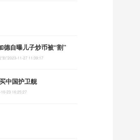
加德自曝儿子炒币被“割”
“割”
2023-11-27 11:39:17
改买中国护卫舰
-10-23 16:25:27