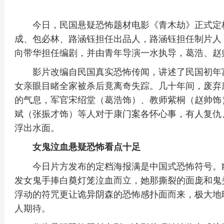
今日，民国悬疑恐怖题材电影《青木劫》正式定
成、包必林、路涵钰担任出品人，路涵钰担任制片人
向带华担任编剧，并由青年导演一水执导，葛浩、赵
影片改编自民国真实恐怖传闻，讲述了民国初年
女亲眼目睹全家被杀后竟离奇失踪。几十年间，废弃
的气息，军官宋绍堂（葛浩饰）、教师紫桐（赵帅饰
斌（张振才饰）等人对于康门案各怀心事，有人复仇
浮出水面。
女鬼泣血悬疑恐怖看点十足
今日片方发布的定档海报满是中国式恐怖符号。
发女鬼手捧白奠灯笼泣血而立，她那撕裂的面庞和鬼
浮动的符咒更让诡异阴森的恐怖感扑面而来，极大地
人期待。