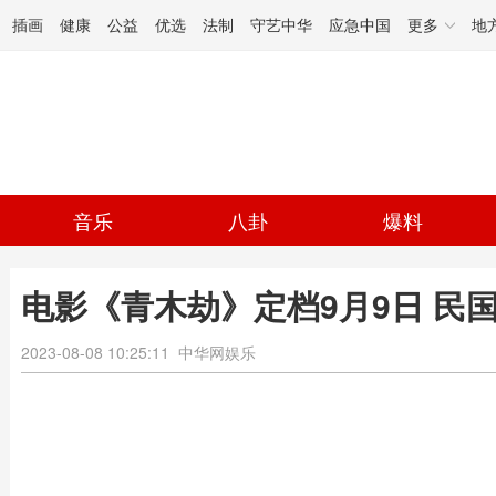
插画
健康
公益
优选
法制
守艺中华
应急中国
更多
地
音乐
八卦
爆料
电影《青木劫》定档9月9日 民
2023-08-08 10:25:11
中华网娱乐