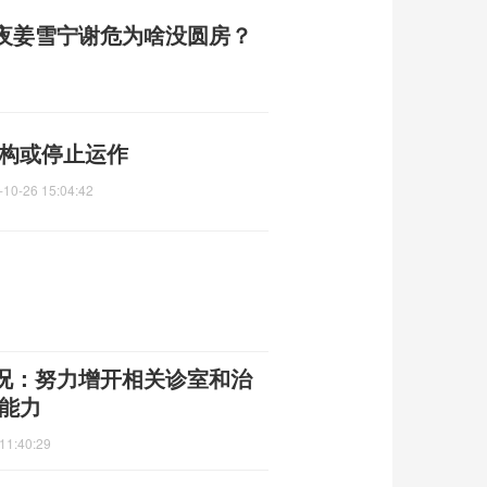
夜姜雪宁谢危为啥没圆房？
机构或停止运作
-10-26 15:04:42
况：努力增开相关诊室和治
能力
11:40:29