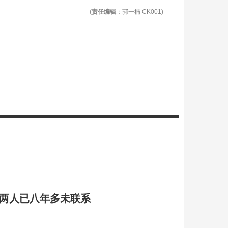
(
责任编辑
：郭一楠 CK001)
称两人已八年多未联系