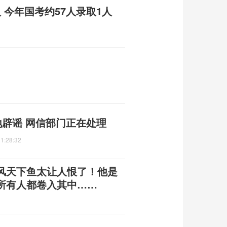
人 今年国考约57人录取1人
地辟谣 网信部门正在处理
1:28:32
风天下鱼太让人恨了！他是
所有人都卷入其中……