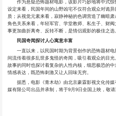
作为悬疑恐怖题材电影，该影片巧妙地将中式惊
设定来看，民国年间的山野凶宅不仅符合观众对诡异
质；从视觉元素来看，寂静神秘的色调营造了幽暗肃
角色关系来看，年轻军官、学堂教师、私生子、财阀
事更加曲折离奇、反转不断，是情侣观影的极佳之选
民国奇闻探讨人心寓意丰富
一直以来，以民国时期为背景创作的恐怖题材电
间流传着很多乱世多鬼怪的奇闻，吸引着观众的目光
故事的同时也探讨着复杂的人性内核，细思极恐的中
情感表达，既恐怖刺激又让人回味无穷。
据悉，电影《青木劫》由北京豪霖影视文化传媒
媒有限公司出品并承制，将于9月9日全国上映，敬请