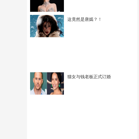
这竟然是唐嫣？！
猫女与钱老板正式订婚