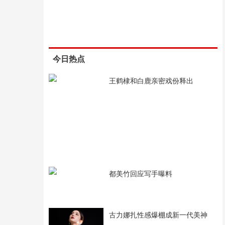
今日热点
王鹤棣和白鹿亲密戏份释出
都美竹回应写手曝料
古力娜扎性感爆棚成新一代美神