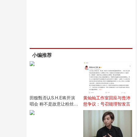
小编推荐
田馥甄否认S.H.E将开演
黄灿灿工作室回应与曾沛
唱会 称不是故意让粉丝失
慈争议：号召能理智发言
望