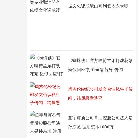
据文化课成绩由高到低依次录取
《蜘蛛侠》官方晒荷兰弟打戏花絮
疑似回应“打戏全靠替身”传闻
周杰伦经纪公司发文否认私生子传
闻：纯属恶意造谣
董宇辉新公司背后控股公司法人是
孙东旭 注册资本1000万