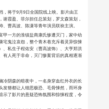
档，将于9月9日全国院线上映。影片由王
，谢霞盈、菲尔担任总策划，罗文森策划，
帅、曹高波、陈潇等青年演员联袂主演。
富甲一方的淮镇盐商康氏惨遭灭门，家中幼
康宅鬼泣哀怨，整个青木巷充斥着灵异惊悚
）、私生子程佑安（曹高波饰）、大亨郑洪
、有人死于非命，灭门惨案背后的真相逐渐
幽冷阴森的暗夜中，一名身穿血红外衣的长
头发簪都让人细思极恐、毛骨悚然，而环身
暗示了影片的悬疑恐怖氛围和惊悚程度，令