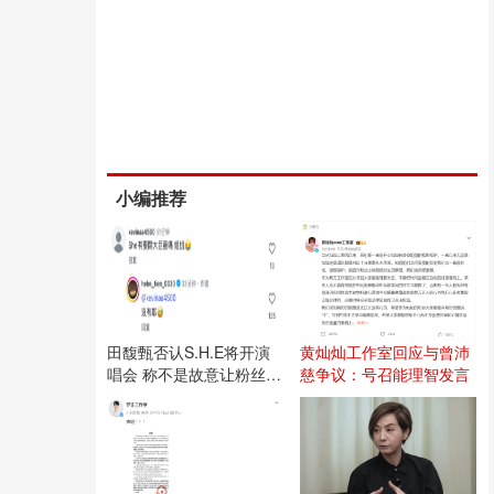
小编推荐
田馥甄否认S.H.E将开演
黄灿灿工作室回应与曾沛
唱会 称不是故意让粉丝失
慈争议：号召能理智发言
望