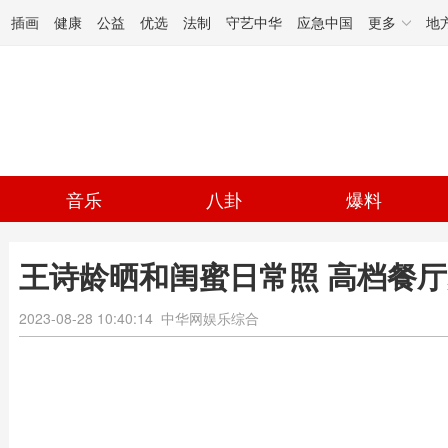
插画
健康
公益
优选
法制
守艺中华
应急中国
更多
地
音乐
八卦
爆料
王诗龄晒和闺蜜日常照 高档餐
2023-08-28 10:40:14
中华网娱乐综合