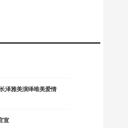
、长泽雅美演绎唯美爱情
官宣