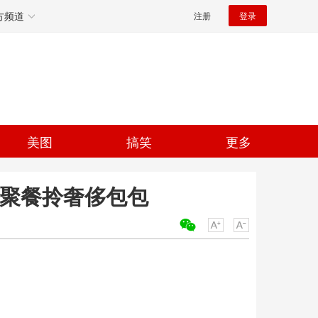
方频道
注册
登录
美图
搞笑
更多
厅聚餐拎奢侈包包
关键词：