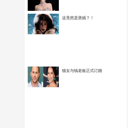
这竟然是唐嫣？！
猫女与钱老板正式订婚