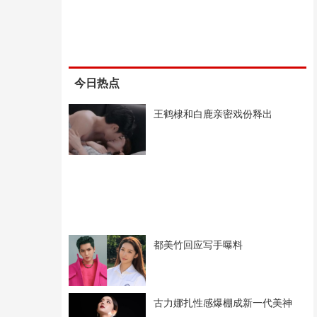
今日热点
王鹤棣和白鹿亲密戏份释出
都美竹回应写手曝料
古力娜扎性感爆棚成新一代美神