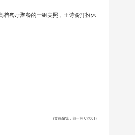
高档餐厅聚餐的一组美照，王诗龄打扮休
(
责任编辑
：郭一楠 CK001)