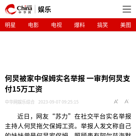
娱乐
明星
电影
电视
爆料
搞笑
美图
何炅被家中保姆实名举报 一审判何炅支
付15万工资
中华网娱乐综合
2023-09-07 09:25:15
近日，网友“苏力”在社交平台实名举报
主持人何炅拖欠保姆工资。举报人发文称自己
的妹妹曾是何炅家保姆，照顾患有阿尔兹海默