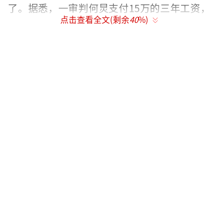
了。据悉，一审判何炅支付15万的三年工资，
点击查看全文(剩余
40
%)
何炅不愿被有心之人利用
，所以继续打官司。
目前，“苏力”已将自己之前发的何炅相
关视频全部删除。
近日，网友“苏力”在社交平台实名举报
主持人何炅拖欠保姆工资。举报人发文称自己
的妹妹曾是何炅家保姆，照顾患有阿尔兹海默
症的何母三年半，却被何炅不分青红皂白亲自
解雇并拉黑，导致其断水断粮。除此之外，举
报人称何炅还强逼保姆当自己公司法人，因此
拒绝支付协议报酬，最终保姆将其诉上法庭。
举报人晒出的文件中显示，何炅被判补偿原告1
49147元。
（责任编辑：郭一楠 CK001）