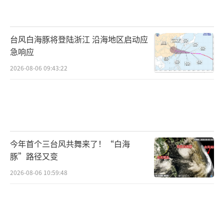
台风白海豚将登陆浙江 沿海地区启动应
急响应
2026-08-06 09:43:22
今年首个三台风共舞来了！“白海
豚”路径又变
2026-08-06 10:59:48