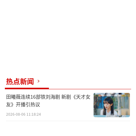
热点新闻
田曦薇连续16部铁刘海剧 新剧《天才女
友》开播引热议
2026-08-06 11:18:24