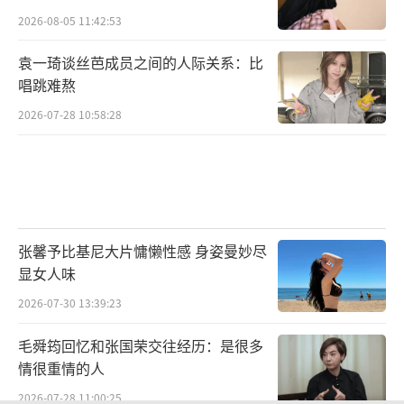
2026-08-05 11:42:53
袁一琦谈丝芭成员之间的人际关系：比
唱跳难熬
2026-07-28 10:58:28
张馨予比基尼大片慵懒性感 身姿曼妙尽
显女人味
2026-07-30 13:39:23
毛舜筠回忆和张国荣交往经历：是很多
情很重情的人
2026-07-28 11:00:25