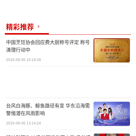
精彩推荐
中国烹饪协会回应费大厨称号评定 称号
清理行动中
2026-08-06 10:18:38
台风白海豚、鲸鱼路径有变 华东沿海需
警惕潜在风雨影响
2026-08-06 13:14:24