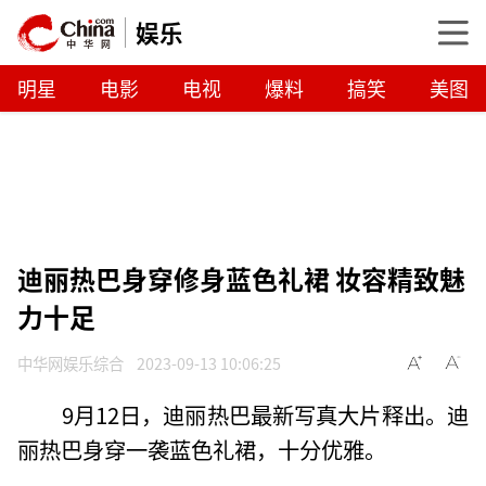
娱乐
明星
电影
电视
爆料
搞笑
美图
迪丽热巴身穿修身蓝色礼裙 妆容精致魅
力十足
中华网娱乐综合
2023-09-13 10:06:25
9月12日，迪丽热巴最新写真大片释出。迪
丽热巴身穿一袭蓝色礼裙，十分优雅。