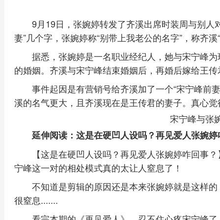
9月19日，张婉婷转发了齐溪出席时装周与别人
妻”几个字，张婉婷称“别带上我老公的名字”，称齐溪“
据悉，张婉婷是一名职业经纪人，她与宋宁峰为
的婚姻。齐溪与宋宁峰结束婚姻后，再婚后嫁给王传
事件起因是有营销号给齐溪加了一个“宋宁峰前妻
溪的名气更大，且齐溪现在是王传君的妻子。真心觉
宋宁峰与张
延伸阅读：这是在硬凹人设吗？再见爱人张婉婷
【这是在硬凹人设吗？再见爱人张婉婷咋回事？
宁峰这一对的相处模式真的太让人窒息了！
不知道是剪辑的原因还是本来张婉婷就是这样的
很窒息.......
看完本期的《再见爱人》，忍不住心疼宋宁峰了