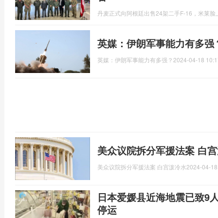
丹麦正式向阿根廷出售24架二手F-16，米莱
英媒：伊朗军事能力有多强
英媒：伊朗军事能力有多强？
2024-04-18 10:1
美众议院拆分军援法案 白宫
美众议院拆分军援法案 白宫泼冷水
2024-04-18
日本爱媛县近海地震已致9
停运