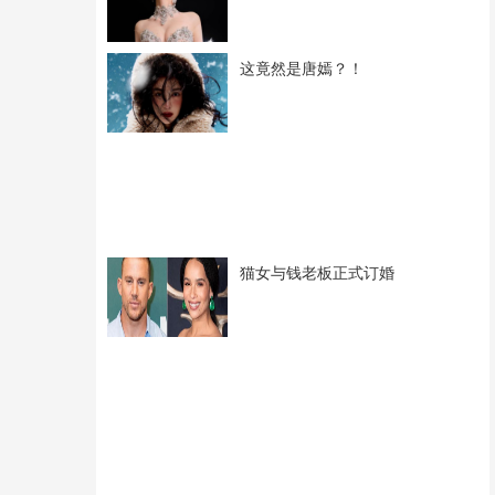
这竟然是唐嫣？！
猫女与钱老板正式订婚