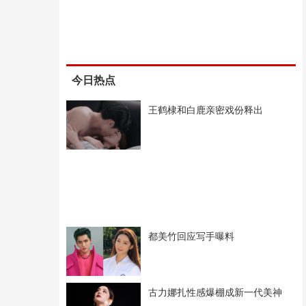
今日热点
王鹤棣和白鹿亲密戏份释出
都美竹回应写手曝料
古力娜扎性感爆棚成新一代美神