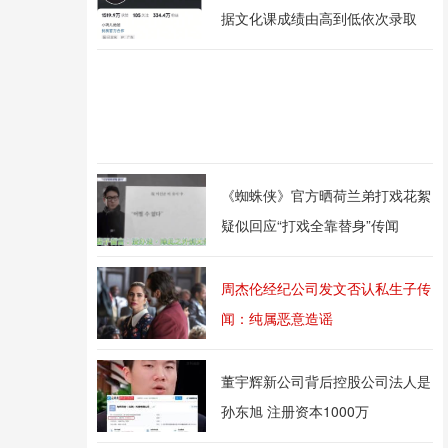
据文化课成绩由高到低依次录取
《蜘蛛侠》官方晒荷兰弟打戏花絮
疑似回应“打戏全靠替身”传闻
周杰伦经纪公司发文否认私生子传
闻：纯属恶意造谣
董宇辉新公司背后控股公司法人是
孙东旭 注册资本1000万