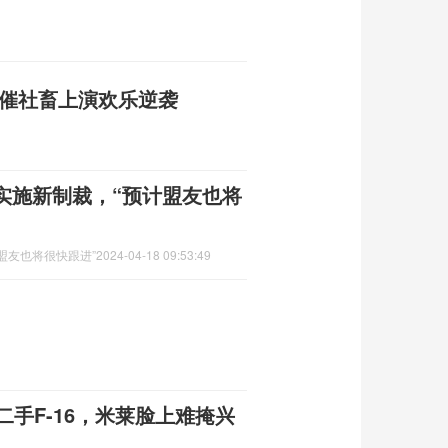
悲催社畜上演欢乐逆袭
实施新制裁，“预计盟友也将
盟友也将很快跟进”
2024-04-18 09:53:49
二手F-16，米莱脸上难掩兴