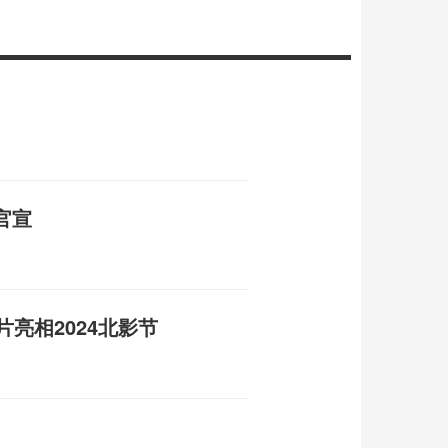
官宣
片亮相2024北影节