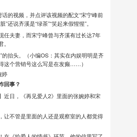
对话的视频，并点评该视频的配文“宋宁峰前
脏”还说齐溪是“绿茶”“笑起来假惺惺”。
现任夫妻，而宋宁峰曾与齐溪有过长达7年
君。
”的抬头。（小编OS：其实在内娱明明是齐
得这个营销号这么写是在发癫……）
婉婷
咋回事？
】近日，《再见爱人2》里面的张婉婷和宋
，让不管是里面的人还是观察室的人都觉得
！在《给爱人的情书》环节，他的信里写了