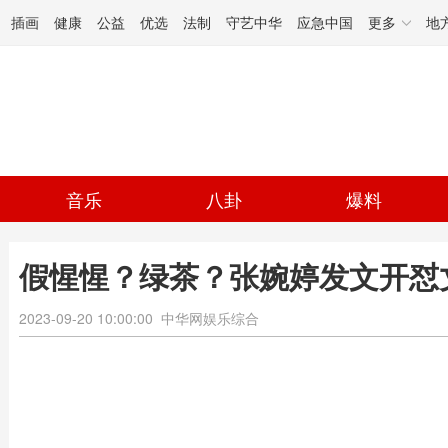
插画
健康
公益
优选
法制
守艺中华
应急中国
更多
地
音乐
八卦
爆料
假惺惺？绿茶？张婉婷发文开怼
2023-09-20 10:00:00
中华网娱乐综合