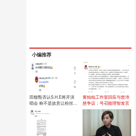
小编推荐
田馥甄否认S.H.E将开演
黄灿灿工作室回应与曾沛
唱会 称不是故意让粉丝失
慈争议：号召能理智发言
望