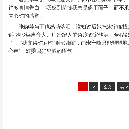
许多真情告白：“我感到羞愧我总是碍于面子，而不
关心你的感觉”。
张婉婷当下也感动落泪，谁知过后她把宋宁峰找
诉”她吵架声音大、用经纪人的角度否定他等。全程都
了”、“我觉得你有时候特别蠢”，而宋宁峰只能弱弱
心声”。好委屈好卑微的语气。
1
2
全文
共
2