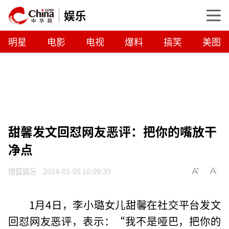
娱乐
明星
电影
电视
爆料
搞笑
美图
甜馨发文回怼网友恶评：把你的嘴放干
净点
搜狐娱乐
2024-01-05 10:09:39
1月4日，李小璐女儿甜馨在社交平台发文
回怼网友恶评，表示：“我不是哑巴，把你的