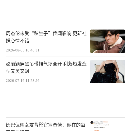
周杰伦未受“私生子”传闻影响 更新社
媒心情不错
2026-08-06 10:46:31
赵丽颖穿黑吊带裙气场全开 利落短发造
型又美又飒
2026-07-16 11:28:56
姆巴佩晒女友背影官宣恋情：你在的每