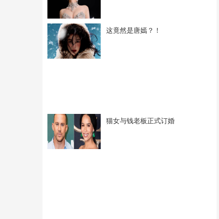
这竟然是唐嫣？！
猫女与钱老板正式订婚