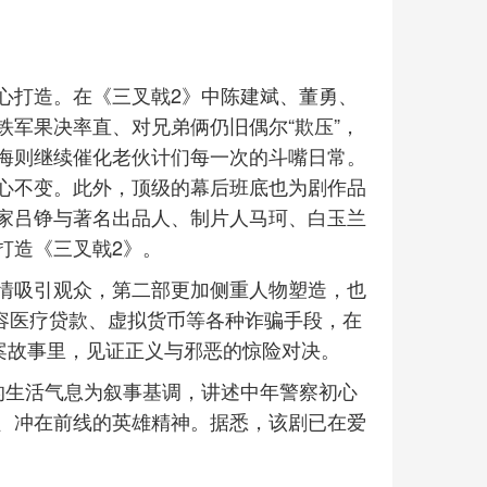
心打造。在《三叉戟2》中陈建斌、董勇、
军果决率直、对兄弟俩仍旧偶尔“欺压”，
海则继续催化老伙计们每一次的斗嘴日常。
心不变。此外，顶级的幕后班底也为剧作品
家吕铮与著名出品人、制片人马珂、白玉兰
打造《三叉戟2》。
情吸引观众，第二部更加侧重人物塑造，也
整容医疗贷款、虚拟货币等各种诈骗手段，在
案故事里，见证正义与邪恶的惊险对决。
的生活气息为叙事基调，讲述中年警察初心
、冲在前线的英雄精神。据悉，该剧已在爱