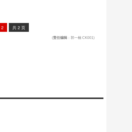
2
共
2
页
(
责任编辑
：郭一楠 CK001)