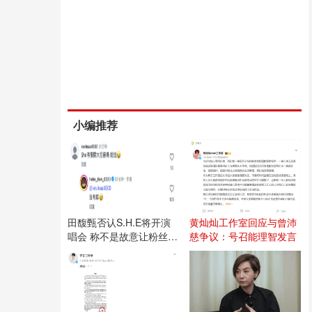
小编推荐
田馥甄否认S.H.E将开演
黄灿灿工作室回应与曾沛
唱会 称不是故意让粉丝失
慈争议：号召能理智发言
望