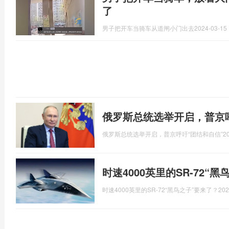
了
男子把开车当骑车从道闸小门出去
2024-03-15 
俄罗斯总统选举开启，普京呼
俄罗斯总统选举开启，普京呼吁“团结和自信”
2
时速4000英里的SR-72“
时速4000英里的SR-72“黑鸟之子”要来了？
202