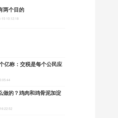
有两个目的
-15 10:12:18
1个亿称：交税是每个公民应
6:05:44
么做的？鸡肉和鸡骨泥加淀
16:22:52