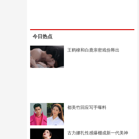
今日热点
王鹤棣和白鹿亲密戏份释出
都美竹回应写手曝料
古力娜扎性感爆棚成新一代美神