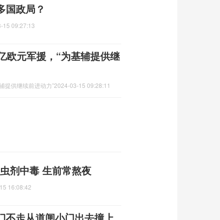
多国政局？
-15 09:27:13
亿欧元军援，“为基辅提供继
辅提供继续前进动力”
2024-03-15 09:28:11
杀虫剂中毒 生前常熬夜
15 16:08:42
门不走从道闸小门出去撞上