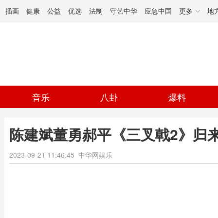
插画
健康
公益
优选
法制
守艺中华
应急中国
更多
地
音乐
八卦
爆料
陈建斌董勇郝平《三叉戟2》归来 
2023-09-21 11:46:45
中华网娱乐