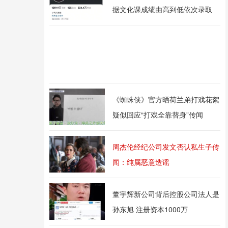
据文化课成绩由高到低依次录取
《蜘蛛侠》官方晒荷兰弟打戏花絮
疑似回应“打戏全靠替身”传闻
周杰伦经纪公司发文否认私生子传
闻：纯属恶意造谣
董宇辉新公司背后控股公司法人是
孙东旭 注册资本1000万