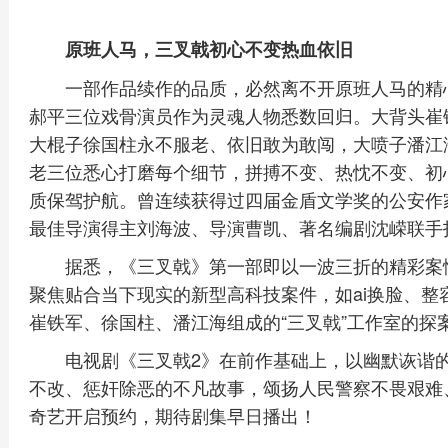
原班人马，三叉戟初心不变热血依旧
一部作品续作的品质，必然离不开原班人马的精
郝平三位戏骨演员作为灵魂人物悉数回归。大背头崔铁
大棍子徐国柱永不服老、依旧敢为敢闯，大喷子潘江
老三位悉心打磨每个细节，拼搏不变、热忱不变、初
质保驾护航。曾连续获得过四届金盾文学奖的公安作
最佳导演得主刘海波、导演曹凯、著名编剧沈嵘联手
据悉，《三叉戟》第一部即以一波三折的精彩案
聚焦贴合当下现实的新型高科技案件，如ai换脸、
崔铁军、徐国柱、潘江海组成的“三叉戟”工作室的探
电视剧《三叉戟2》在前作基础上，以幽默诙谐
不改、惩奸除恶的不凡故事，颂扬人民警察不畏艰难
奇艺开启预约，期待剧集早日播出！