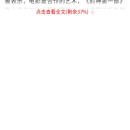
善表示，电影是合作的艺术，《封神第一部》
有上万名工作人员共同努力，以还原三千年前
点击查看全文(剩余
57
%)
独属于中国浪漫的神话史诗故事。观众在观影
时获得的沉浸感，源于影片对于中国文化的融
入、普世情感的表达、当代视角的解读和先进
技术的使用。主演黄渤相信，只要我们认真地
对待电影，观众也一定会回馈给我们真诚的笑
脸。在随后的颁奖典礼上，电影《封神第一
部》荣获第十届丝绸之路国际电影节“金丝路
奖”组委会特别奖。除此之外，导演乌尔善还
和演员陶虹上台一起为《秋风满月时》的编剧
颁发了“金丝路奖·最佳编剧奖”的荣誉。神
话有温度，电影有态度，相信随着影片在世界
受到越来越多的关注，也将有更多观众感受到