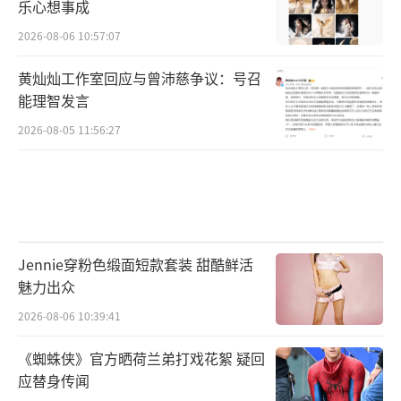
乐心想事成
2026-08-06 10:57:07
黄灿灿工作室回应与曾沛慈争议：号召
能理智发言
2026-08-05 11:56:27
Jennie穿粉色缎面短款套装 甜酷鲜活
魅力出众
2026-08-06 10:39:41
《蜘蛛侠》官方晒荷兰弟打戏花絮 疑回
应替身传闻