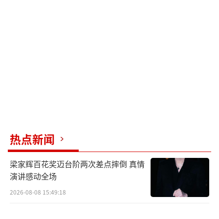
中国传统文化的魅力。
电影《封神第一部》由乌尔善执导，费
翔、李雪健、黄渤、于适、陈牧驰、娜然、此
沙、武亚凡、夏雨、袁泉、王洛勇、侯雯元、
黄曦彦、李昀锐、杨玏以及陈坤出演，北京京
西文化旅游股份有限公司无锡分公司、北京京
西文化旅游股份有限公司、世纪长生天影业
（北京）有限公司、东阳长生天影视制作有限
公司、天津猫眼微影文化传媒有限公司、上海
热点新闻
腾讯企鹅影视文化传播有限公司、青岛海发影
梁家辉百花奖迈台阶两次差点摔倒 真情
视文化有限公司、华夏电影发行有限责任公司
演讲感动全场
出品，影片持续热映中。
（责任编辑：郭一楠 CK001）
2026-08-08 15:49:18