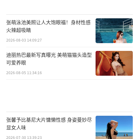
张萌泳池美照让人大饱眼福！身材性感
火辣超吸睛
2026-08-03 14:09:27
迪丽热巴最新写真曝光 美萌猫猫头造型
可爱养眼
2026-08-05 11:34:16
张馨予比基尼大片慵懒性感 身姿曼妙尽
显女人味
2026-07-30 13:39:23