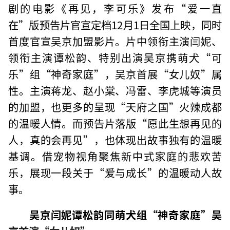
剧的电影《再见，李可乐》发布“爱一直
在”版预告片官宣定档12月1日全国上映，同时
首度官宣吴京加盟影片。片中领衔主演闫妮、
领衔主演谭松韵、特别出演吴京携萌犬“可
乐”组“神奇家庭”，吴京首展“女儿奴”属
性。主演蒋龙、赵小棠、冯雷、李虎城等演员
的加盟，也更多的呈现“天府之国”火辣成都
的温暖人情。而预告片落版“愿此生想再见的
人，真的会再见”，也体现出故事独有的温暖
基调。借宠物视角聚焦新中式家庭的悲欢苦
乐，展现一段关于“爱与成长”的温暖动人故
事。
吴京闫妮谭松韵同萌犬组“神奇家庭”吴