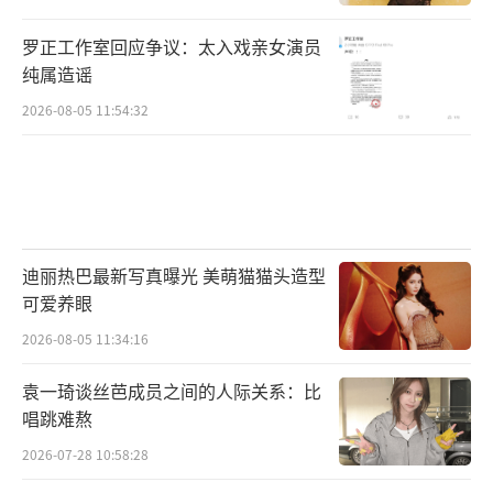
罗正工作室回应争议：太入戏亲女演员
纯属造谣
2026-08-05 11:54:32
迪丽热巴最新写真曝光 美萌猫猫头造型
可爱养眼
2026-08-05 11:34:16
袁一琦谈丝芭成员之间的人际关系：比
唱跳难熬
2026-07-28 10:58:28