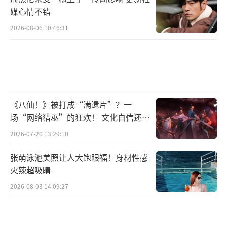
媒心情不错
2026-08-06 10:46:31
《八仙！》被打成“满遗片”？一
场“网络猎巫”的狂欢！ 文化自信还是
焦虑？
2026-07-20 13:29:10
张萌泳池美照让人大饱眼福！身材性感
火辣超吸睛
2026-08-03 14:09:27