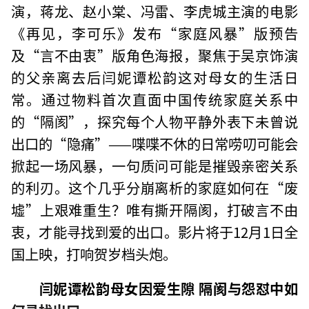
演，蒋龙、赵小棠、冯雷、李虎城主演的电影
《再见，李可乐》发布“家庭风暴”版预告
及“言不由衷”版角色海报，聚焦于吴京饰演
的父亲离去后闫妮谭松韵这对母女的生活日
常。通过物料首次直面中国传统家庭关系中
的“隔阂”，探究每个人物平静外表下未曾说
出口的“隐痛”——喋喋不休的日常唠叨可能会
掀起一场风暴，一句质问可能是摧毁亲密关系
的利刃。这个几乎分崩离析的家庭如何在“废
墟”上艰难重生？唯有撕开隔阂，打破言不由
衷，才能寻找到爱的出口。影片将于12月1日全
国上映，打响贺岁档头炮。
闫妮谭松韵母女因爱生隙 隔阂与怨怼中如