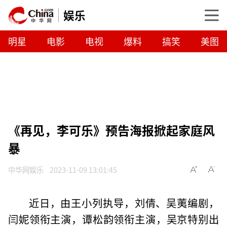
娱乐
明星
电影
电视
爆料
搞笑
美图
《再见，李可乐》预告海报掀起家庭风
暴
中华网娱乐
2023-11-09 13:01:45
近日，由王小列执导，刘倩、吴荑编剧，
闫妮领衔主演，谭松韵领衔主演，吴京特别出