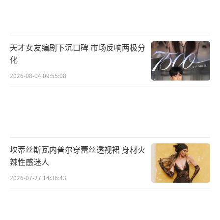
报，色调虽然温暖，但雾气凝结成的水滴像极
了无声的眼泪，闫妮、谭松韵、吴京、蒋龙、
赵小棠、“可乐”在雾气中难掩悲色，每个角
天才女友编剧下沉口碑 市场反响两极分
色似乎都在言不由衷中与爱的距离越来越远，
化
在生活的事与愿违中“悄然落泪”。闫妮饰演
2026-08-04 09:55:08
的母亲越想关心女儿拉近关系，却反而越来越
疏远；谭松韵饰演的女儿也在母亲这样“高压
爱”中，更想逃离；吴京饰演的父亲想要守护
妻女一辈子，却意外离世；蒋龙饰演的张怀军
以为长大了就可以自由自在，却发现其实越来
坎蒂丝斯瓦内普尔穿蕾丝透视裙 身材火
越身不由己；赵小棠饰演的孟藜一直在用笑掩
辣性感迷人
藏悲伤；而萌犬“可乐”每一次想要安慰亲
2026-07-27 14:36:43
人，但又无法表达。
《再见，李可乐》用一个个细节雕刻出中