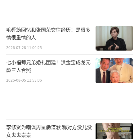
毛舜筠回忆和张国荣交往经历：是很多
情很重情的人
2026-07-28 11:00:25
七小福师兄弟婚礼团建！洪金宝成龙元
彪三人合照
2026-08-05 11:53:06
李修贤为嘲讽周星驰道歉 称对方没儿没
女鬼鬼祟祟