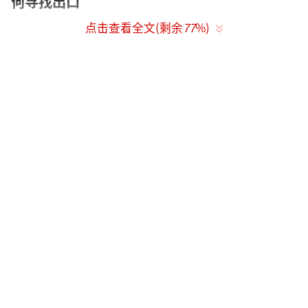
何寻找出口
点击查看全文(剩余
77
%)
“家庭风暴”版预告从医院急促的心电监
护仪声音开启，“滴”、“滴”、“滴”、最
终变成一个长声“滴”，暗示着父亲的离去，
也预示了这个曾经温暖幸福的三口之家面临分
崩离析。《再见，李可乐》讲述了因为一场事
故，父亲李博宇（吴京饰）遭遇意外全力抢救
后脑死亡，母亲潘雁秋（闫妮饰）在没有得到
女儿李妍（谭松韵饰）同意的情况下，签下拔
管的确认书，导致很长一段时间内母女关系降
到冰点。“是不是一根管子真的能决定一个人
的命？”就像一根刺深深扎进母女心中，两人
虽然按部就班的工作、上学、生活，但每一次
母女的争吵都会让彼此心中的那一根针反复流