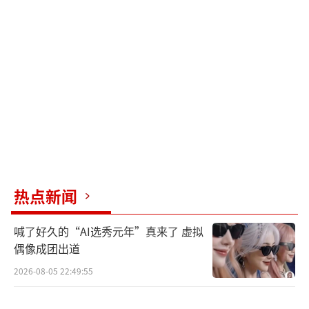
血、生脓，最终化为一句深深的怨怼：“谁让
你拔的管？”如果父亲没有离世，这一切会不
会变得不同？
而在这场不见硝烟的家庭风暴中，萌
犬“可乐”的加入似乎给了两人带来了一丝喘
息之机。女儿如何重拾勇气跨越这场家庭的巨
变？母亲如何放下伪装与女儿实现真正的交流
达成和解？这些都等待观众走进电影院去一探
热点新闻
究竟。
喊了好久的“AI选秀元年”真来了 虚拟
事与愿违本是人间常态 言不由衷只因爱之
偶像成团出道
深切
2026-08-05 22:49:55
在与预告一同释出的“言不由衷”角色海