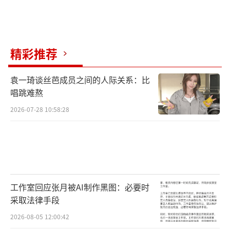
国式家庭中面对的情感状态：也许言不由衷是
人之本性，越爱越难以启齿；也许事与愿违身
不由己也是平凡生活的常态，坎坷难以避免。
精彩推荐
但家庭永远是避风的港湾，爱永远是让人前行
的灯塔。大胆表达，平等沟通，真正的关心总
袁一琦谈丝芭成员之间的人际关系：比
唱跳难熬
能被感受到，最终抚平一切伤痛。希望这部影
2026-07-28 10:58:28
片可以给每一个身处困境中的人，一点爱与希
望。
电影《再见，李可乐》由麦特影业（湖
北）有限公司、亚太国影（重庆）文化传媒有
限公司、北京登峰国际文化传播有限公司、北
工作室回应张月被AI制作黑图：必要时
采取法律手段
京上狮文化传播有限公司、上海电影（集团）
2026-08-05 12:00:42
有限公司、梦将军（上海）影业有限公司出