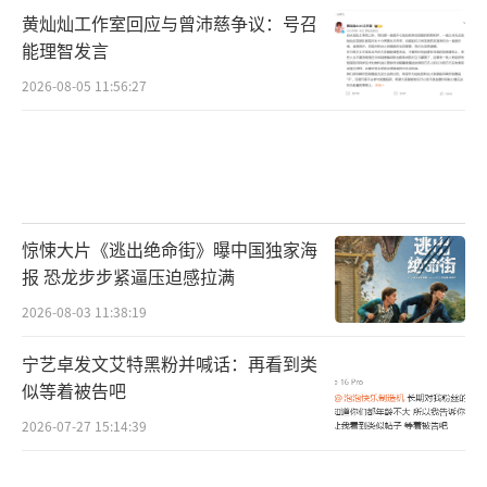
品，壹志行动影业（湖北）有限公司、上海拾
黄灿灿工作室回应与曾沛慈争议：号召
谷影业有限公司、海南电影制片厂有限责任公
能理智发言
司、无双（深圳）影业有限公司、湖北蜂窝文
2026-08-05 11:56:27
化发展有限公司、上海冬曦音乐文化传播有限
公司、中濠影业（贵阳）有限公司、北京胜土
影视文化传播有限公司、东阳飞赫影视文化有
限公司、上海淘票票影视文化有限公司联合出
惊悚大片《逃出绝命街》曝中国独家海
品。影片将于12月1日全国上映，治愈人
报 恐龙步步紧逼压迫感拉满
心。
（责任编辑：李劲 CK005）
2026-08-03 11:38:19
宁艺卓发文艾特黑粉并喊话：再看到类
似等着被告吧
2026-07-27 15:14:39