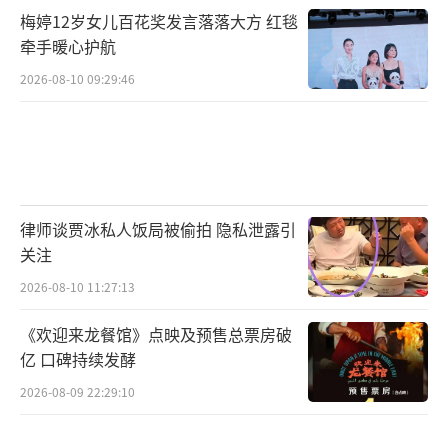
梅婷12岁女儿百花奖发言落落大方 红毯
主演，影片由大焱地文化传媒（河北）有限公
牵手暖心护航
司出品，河北传媒学院摄制。
（责任编辑：郭一楠 CK0
2026-08-10 09:29:46
01）
律师谈贾冰私人饭局被偷拍 隐私泄露引
关注
2026-08-10 11:27:13
《欢迎来龙餐馆》点映及预售总票房破
亿 口碑持续发酵
2026-08-09 22:29:10