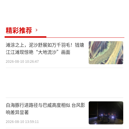
让导演能够在剧本、表演、视觉呈现、光影造
型、音乐音响表达、后期剪辑制作上彰显功
力。”
精彩推荐
影片《傍晚向日葵》以专注于艺术创作本
滩涂之上，泥沙舒展如万千羽毛！钱塘
身、致力于呈现真切生命体验的态度，为观众
江江滩现惊艳“大地流沙”画面
带来了一部具有艺术探索使命的“未来电
2026-08-10 10:26:47
影”。导演李旭表示，片中女主人公“寻
根”的行为是一种智慧，是可以展望未来的，
也是对危险的一种防御。电影古朴、唯美、简
化的影像质感不仅指向一个女人，而是借此放
大到人类。据悉，电影《傍晚向日葵》将于年
白海豚行进路径与巴威高度相似 台风影
响差异显著
内与全国观众见面。
2026-08-10 13:59:11
电影《傍晚向日葵》由李旭执导、娜仁花