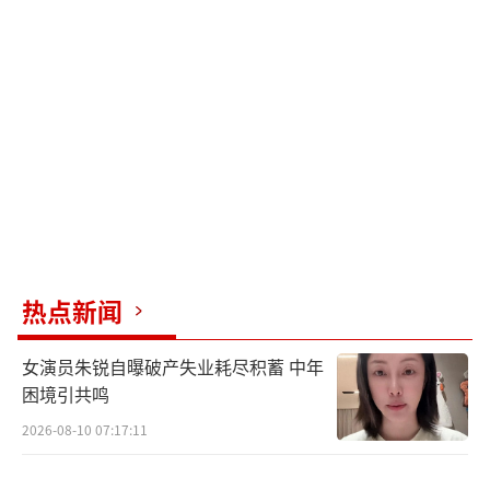
式，同时也读懂了导演的艺术表达。电影《傍
晚向日葵》在不同年龄、不同圈层的观众中，
意外出现了情绪共振的效果，这也成为影片的
一大特色。除了观众，业内电影人同样也对电
影《傍晚向日葵》高度赞誉。著名导演谢飞认
为，李旭导演高质量地创作出了一部有价值的
艺术作品，不仅影片故事内容丰富，拍摄手法
也稳重细致，谢飞导演称影片为一部“出手不
凡的处女作”。著名导演霍建起表示，《傍晚
热点新闻
向日葵》作为李旭导演的处女作，无论是影片
女演员朱锐自曝破产失业耗尽积蓄 中年
的完成度，还是导演沉着冷静的执导能力都可
困境引共鸣
圈可点。“这部电影让观众看到，虽然主创年
2026-08-10 07:17:11
龄层跨度较大，但对艺术的追求和对美的欣赏
是相通的”。