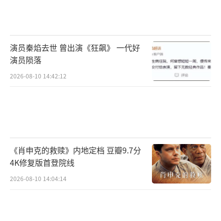
专注艺术创作本身极具探索气质的“未来
电影”
演员秦焰去世 曾出演《狂飙》 一代好
电影《傍晚向日葵》的主创人员与金鸡奖
演员陨落
也颇有渊源，主演娜仁花曾三次提名、一次获
2026-08-10 14:42:12
得金鸡奖最佳女主角，美术指导曹久平曾凭借
《我的父亲母亲》、《一个陌生女人的来信》
两度获得金鸡奖最佳美术奖，剪辑指导周新霞
也曾获得金鸡奖最佳剪辑提名。对于此次获得
《肖申克的救赎》内地定档 豆瓣9.7分
第36届中国电影金鸡奖最佳中小成本故事片、
4K修复版首登院线
最佳摄影两项提名，导演李旭表示：“中小成
2026-08-10 14:04:14
本故事片与大投资的故事片，对影片的质量要
求是同一个标准、同一个尺度，所以说中小成
本故事片也要注重整个影片的综合艺术效果，