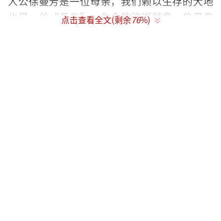
人公徐曼芳是一位母亲，我们赖以生存的大地
也是一位“母亲”。生命的流逝就像一位母亲
点击查看全文(剩余
76
%)
慢慢地走向、走进另一位“母亲”的怀抱。徐
曼芳在生命最后的日子里，回到了记忆中的乡
村。现实、虚幻、时间、梦境都被打碎。看见
了过去和未来……影片此前已在多个具有世界
影响力的电影节斩获大奖，此次荣获第36届中
国电影金鸡奖最佳中小成本故事片、最佳摄影
两项提名，再次印证了影片的艺术品质。
据悉，影片作为北京国际电影节·第三十
届大学生电影节“南国（珠海）电影周”特别
推荐影片开幕放映后，现场有00后大学生观众
对导演李旭表示，自己从影片中看到了生命力
的澎湃，看到了一种区别于其他电影的叙事方