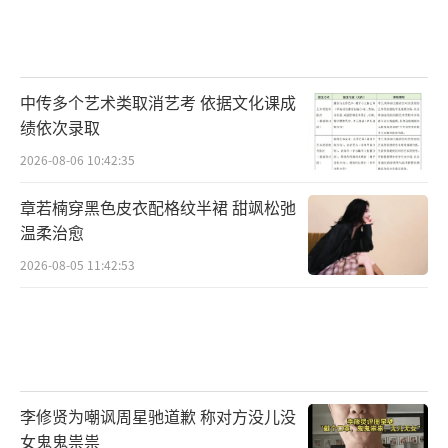
中传多个艺术类取消艺考 依据文化课成
绩依次录取
2026-08-06 10:42:35
章若楠穿黑色皮衣配格纹半裙 甜飒松弛
温柔治愈
2026-08-05 11:42:53
李修贤为嘲讽周星驰道歉 称对方没儿没
女鬼鬼祟祟