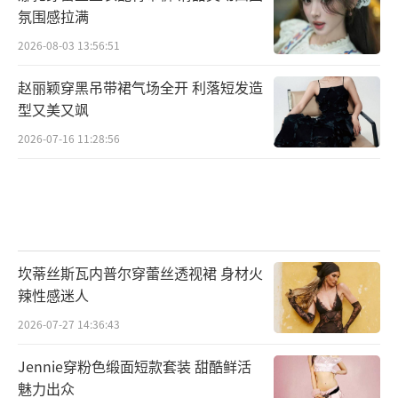
氛围感拉满
2026-08-03 13:56:51
赵丽颖穿黑吊带裙气场全开 利落短发造
型又美又飒
2026-07-16 11:28:56
坎蒂丝斯瓦内普尔穿蕾丝透视裙 身材火
辣性感迷人
2026-07-27 14:36:43
Jennie穿粉色缎面短款套装 甜酷鲜活
魅力出众