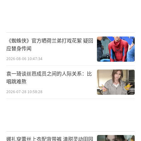
《蜘蛛侠》官方晒荷兰弟打戏花絮 疑回
应替身传闻
2026-08-06 10:47:34
袁一琦谈丝芭成员之间的人际关系：比
唱跳难熬
2026-07-28 10:58:28
娜扎穿蕾丝上衣配背带裤 清甜灵动田园