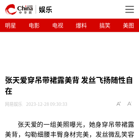
娱乐
明星
电影
电视
爆料
搞笑
美图
张天爱穿吊带裙露美背 发丝飞扬随性自
在
网易娱乐
2023-12-28 09:30:33
张天爱的一组美照曝光，她身穿吊带裙露
美背，勾勒细腰丰臀身材完美，发丝微乱笑容