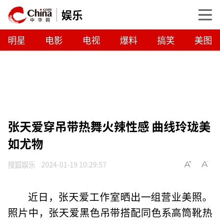
娱乐
明星
电影
电视
爆料
搞笑
美图
张天爱穿吊带热舞火辣性感 曲线玲珑美
如尤物
搜狐娱乐
2024-01-19 10:29:57
近日，张天爱工作室晒出一组营业美照。
照片中，张天爱黑色吊带搭配同色系高筒靴热