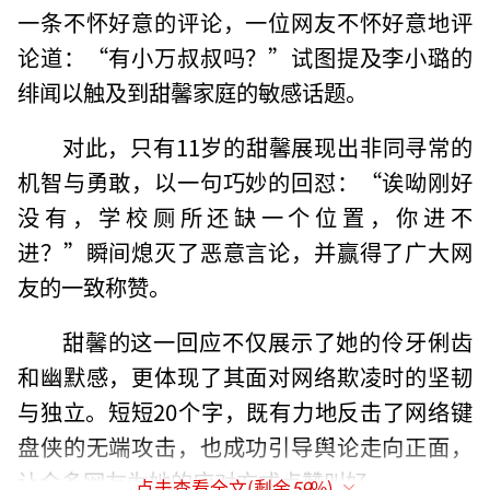
一条不怀好意的评论，一位网友不怀好意地评
论道：“有小万叔叔吗？”试图提及李小璐的
绯闻以触及到甜馨家庭的敏感话题。
对此，只有11岁的甜馨展现出非同寻常的
机智与勇敢，以一句巧妙的回怼：“诶呦刚好
没有，学校厕所还缺一个位置，你进不
进？”瞬间熄灭了恶意言论，并赢得了广大网
友的一致称赞。
甜馨的这一回应不仅展示了她的伶牙俐齿
和幽默感，更体现了其面对网络欺凌时的坚韧
与独立。短短20个字，既有力地反击了网络键
盘侠的无端攻击，也成功引导舆论走向正面，
让众多网友为她的应对方式点赞叫好。
点击查看全文(剩余
59
%)