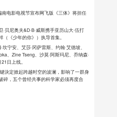
南偏南电影电视节宣布网飞版《三体》将担任
贝尼奥夫&D·B·威斯携手亚历山大·伍打
祥（《少年的你》）执导首集。
·坎宁安、艾莎·冈萨雷斯、约翰·艾德坡、
oka、Zine Tseng、沙莫·阿斯玛尼、乔纳森·
月21日上线。
关键決定掀起跨越时空的波澜，影响了一群身
破碎，五个曾经共事的科学家必须再度合