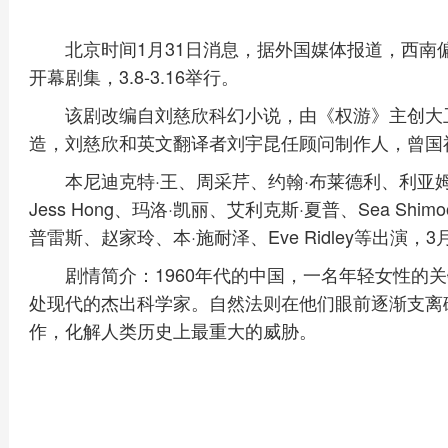
北京时间1月31日消息，据外国媒体报道，西
开幕剧集，3.8-3.16举行。
该剧改编自刘慈欣科幻小说，由《权游》主创大卫·
造，刘慈欣和英文翻译者刘宇昆任顾问制作人，曾国
本尼迪克特·王、周采芹、约翰·布莱德利、利亚姆
Jess Hong、玛洛·凯丽、艾利克斯·夏普、Sea Shimo
普雷斯、赵家玲、本·施耐泽、Eve Ridley等出演，3
剧情简介：1960年代的中国，一名年轻女性的
处现代的杰出科学家。自然法则在他们眼前逐渐支离
作，化解人类历史上最重大的威胁。