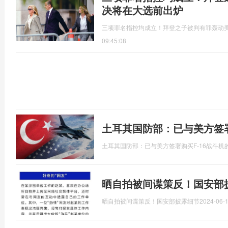
决将在大选前出炉
三项罪名指控均成立！拜登之子被判有罪轰动
09:45:08
土耳其国防部：已与美方签署
土耳其国防部：已与美方签署购买F-16战斗机
晒自拍被间谍策反！国安部
晒自拍被间谍策反！国安部披露细节
2024-06-1