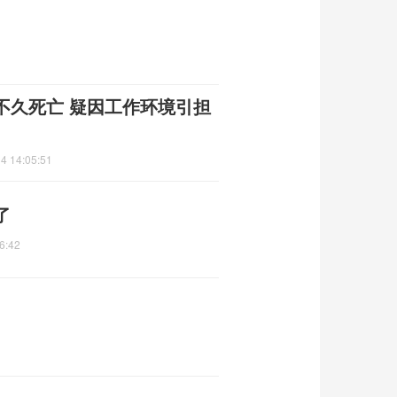
不久死亡 疑因工作环境引担
4 14:05:51
了
6:42