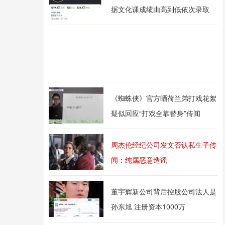
据文化课成绩由高到低依次录取
《蜘蛛侠》官方晒荷兰弟打戏花絮
疑似回应“打戏全靠替身”传闻
周杰伦经纪公司发文否认私生子传
闻：纯属恶意造谣
董宇辉新公司背后控股公司法人是
孙东旭 注册资本1000万