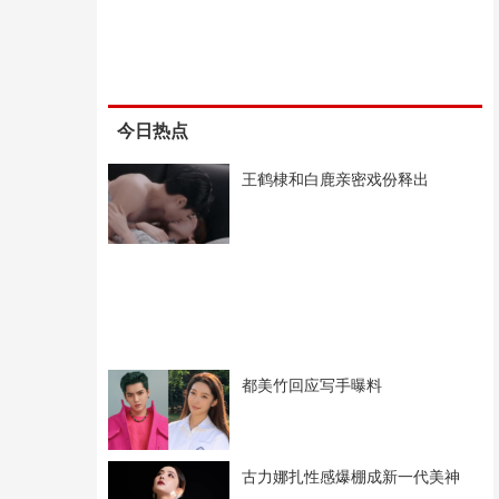
今日热点
王鹤棣和白鹿亲密戏份释出
都美竹回应写手曝料
古力娜扎性感爆棚成新一代美神