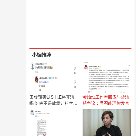
小编推荐
田馥甄否认S.H.E将开演
黄灿灿工作室回应与曾沛
唱会 称不是故意让粉丝失
慈争议：号召能理智发言
望