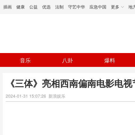
插画
健康
公益
优选
法制
守艺中华
应急中国
更多
地
音乐
八卦
爆料
《三体》亮相西南偏南电影电视
2024-01-31 15:07:26
新浪娱乐