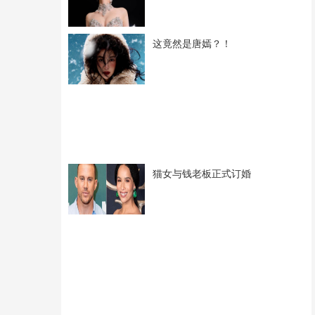
这竟然是唐嫣？！
猫女与钱老板正式订婚