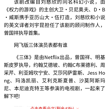
该剧改编自刘慈欣的同名科幻小说，由
《权力的游戏》的主创大卫·贝尼奥夫、D·B
·威斯携手亚历山大·伍打造，刘慈欣和小说
的英文译者刘宇昆担任了该剧的顾问制作人，
曾国祥执导首集。
网飞版三体演员表都有谁
《三体》是由Netflix出品，曾国祥、明基
斯皮罗执导，约翰艾德坡、约翰C布莱德利、周
采芹、利亚姆坎宁安、艾莎冈萨雷斯、Jess Ho
ng、玛洛凯丽、艾利克斯夏普、沙莫阿斯玛
尼、本尼迪克特王等参演的电视剧，一起来了
解下吧!
网飞《三体》演员角色一览
点击查看全文(剩余
83
%)