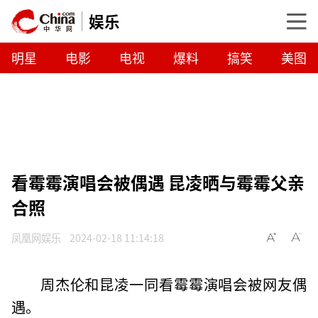
娱乐
明星
电影
电视
爆料
搞笑
美图
看霉霉演唱会被偶遇 昆凌晒与霉霉父亲
合照
凤凰网娱乐
2024-02-18 11:14:18
周杰伦和昆凌一同看霉霉演唱会被网友偶
遇。