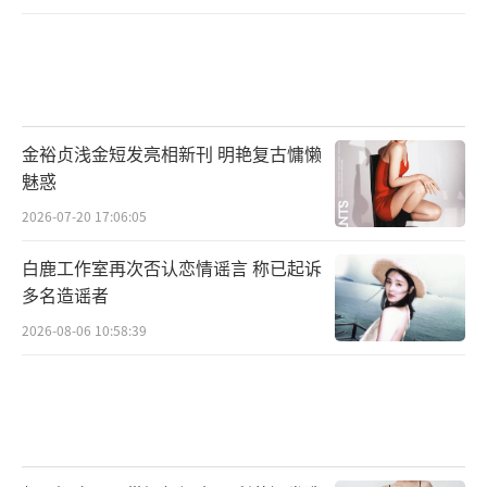
金裕贞浅金短发亮相新刊 明艳复古慵懒
魅惑
2026-07-20 17:06:05
白鹿工作室再次否认恋情谣言 称已起诉
多名造谣者
2026-08-06 10:58:39