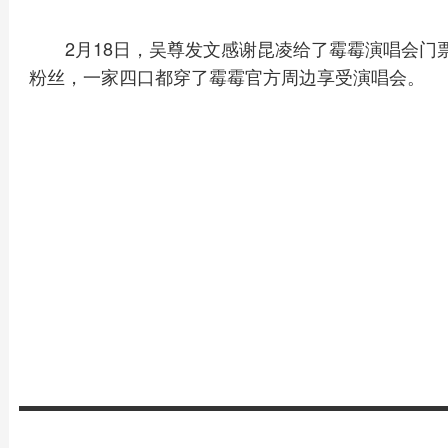
2月18日，吴尊发文感谢昆凌给了霉霉演唱会门票让N
粉丝，一家四口都穿了霉霉官方周边享受演唱会。