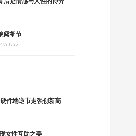
背后是情感与人性的博弈
披露细节
4 09:17:25
I硬件端逆市走强创新高
展现女性互助之美