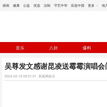
插画
健康
公益
优选
法制
守艺中华
应急中国
更多
地
音乐
八卦
爆料
吴尊发文感谢昆凌送霉霉演唱会
2024-02-19 09:21:01
凤凰网娱乐