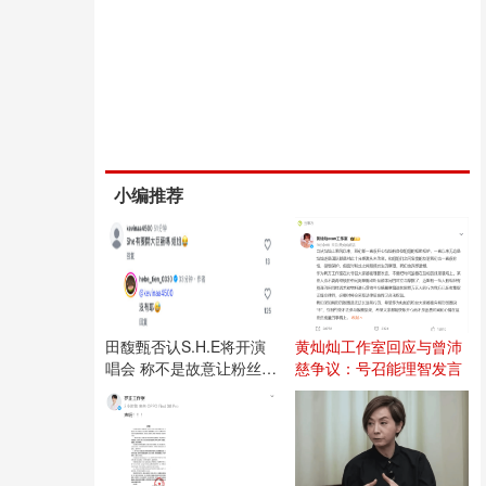
小编推荐
田馥甄否认S.H.E将开演
黄灿灿工作室回应与曾沛
唱会 称不是故意让粉丝失
慈争议：号召能理智发言
望