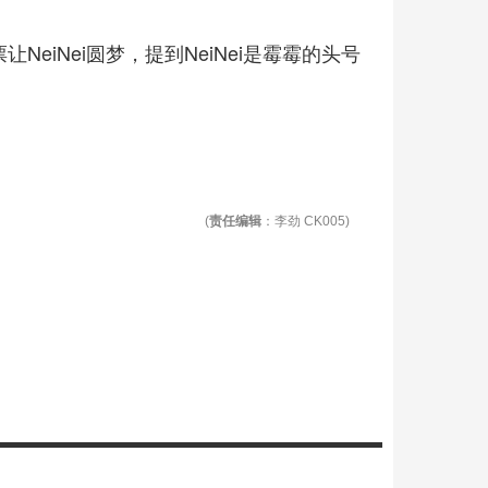
eiNei圆梦，提到NeiNei是霉霉的头号
(
责任编辑
：李劲 CK005)