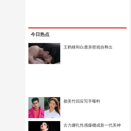
今日热点
王鹤棣和白鹿亲密戏份释出
都美竹回应写手曝料
古力娜扎性感爆棚成新一代美神