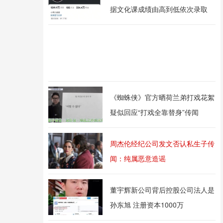
据文化课成绩由高到低依次录取
《蜘蛛侠》官方晒荷兰弟打戏花絮
疑似回应“打戏全靠替身”传闻
周杰伦经纪公司发文否认私生子传
闻：纯属恶意造谣
董宇辉新公司背后控股公司法人是
孙东旭 注册资本1000万