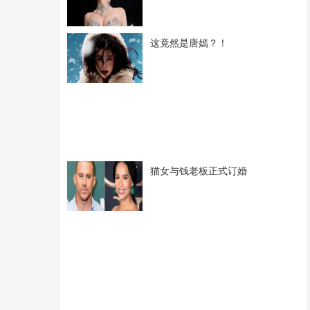
这竟然是唐嫣？！
猫女与钱老板正式订婚