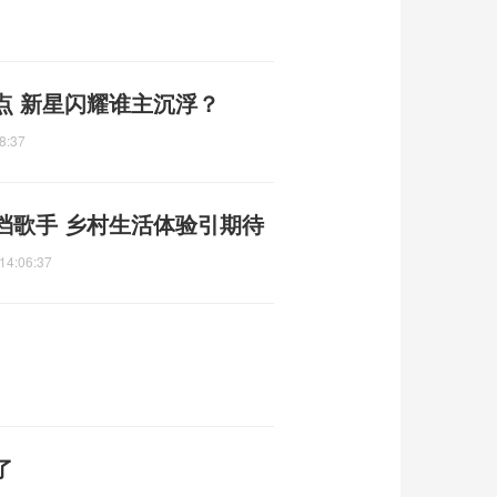
点 新星闪耀谁主沉浮？
8:37
档歌手 乡村生活体验引期待
14:06:37
了