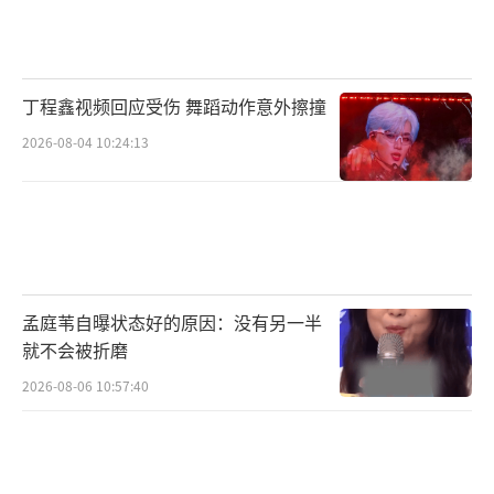
燃大场面，为观众带来嗨爽体验。逼真的爆破
戏、酷炫的飞车戏、紧迫的追逐戏，扣人心弦
又刺激感官，毕超手持枪支、肆意撒钱的“癫
丁程鑫视频回应受伤 舞蹈动作意外擦撞
狂”状态，与霸气开枪后收获全场掌声的不解
2026-08-04 10:24:13
表情，张弛之间将人物性格展露无遗。预告结
尾，前一刻还在质问“你这油保纯吗”，后一
刻老实跪地喝油的戏谑一幕让毕超坐实了“限
定”狠人的身份。一路逞能，一路被打脸，这
位倒霉反派的逆袭旅途还会有怎样的奇遇？亟
孟庭苇自曝状态好的原因：没有另一半
待观众走进影院一探究竟。
就不会被折磨
2026-08-06 10:57:40
全员喜剧人就位 陪观众“打”掉焦虑笑过
假期
本片集结二十多位金牌喜剧演员，别出心