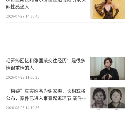
辣性感迷人
他为毕超“操碎了心”；周大勇饰演的老大手
拿武器气势汹汹，不免让人思索他们三兄弟与
2026-07-27 14:36:43
毕超的纠葛将如何收场？
深受大家认可的喜剧老熟人们也在预告中
悉数亮相，喜剧风格各异的他们“尽出其
招”，演绎人生百态，密集输出笑点。同时影
毛舜筠回忆和张国荣交往经历：是很多
情很重情的人
片也巧借喜剧的表达方式，将“倒霉蛋”毕超
在失意中实现蜕变成长，赢回自己的故事轻松
2026-07-28 11:00:25
呈现，让大家在收获欢声笑语的同时，感受影
“梅姨”真实姓名为谢家梅，长相或将
片传递的温暖能量。《大“反”派》今日已开
公布，案件已进入审查起诉环节 案件迎
来新进展
启预售，购票看暴打反派，全员喜剧人陪
2026-08-06 14:10:36
你“打”掉焦虑和烦恼，笑过假期。
电影《大“反”派》由光铭视界（深圳）