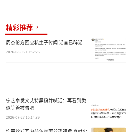
裁地打造角色毕超自行建构的“异想世界”，
通过“假反派遭遇真暴徒”、“逆袭不成反挨
揍”等趣味设定，制造非凡“笑果”。“喜剧
精彩推荐
人已就位”版终极海报色彩明亮，飘飞的金钱
周杰伦方回应私生子传闻 谣言已辟谣
暗喻着影片围绕“劫财”展开剧情。包贝尔饰
2026-08-06 10:52:26
演的毕超紧咬牙关瞄准射击，但手里的玩具枪
戳穿了他的“假反派”身份；小辣李嘉琦饰演
的吴雯手指前方，似乎与人产生争执；魏翔饰
演的方子华面露难色，手部动作展现了他此刻
的抗拒；贾冰饰演的导演耳戴监听器，与杨皓
宁艺卓发文艾特黑粉并喊话：再看到类
宇饰演的制片人保持奔跑姿势，贴合两人“片
似等着被告吧
场忙人”的设定；克拉拉扮演的女明星冰冰作
2026-07-27 15:14:39
为“优雅担当”，眼神里流露的诧异令人好
奇；于洋饰演的经纪人双眼紧盯手机，片中的
坎蒂丝斯瓦内普尔穿蕾丝透视裙 身材火