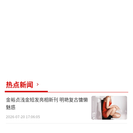
演包袱齐飞的喜剧好戏。他因车祸与周大勇、
马旭东、喳喳饰演的三位真暴徒“狭路相
逢”结下梁子，绑架大富豪未果反被勒索；在
记忆错位中混淆了真实与幻想，误把搭档冰冰
（克拉拉 饰）当妻子吴雯（小辣李嘉琦 饰）；
急切寻找富豪下落的他因身无分文而举步维
艰，“0元”加油受到加油员（张一鸣 饰）无
情奚落，拔枪不成反跪地；在药剂师（吕严
饰）的犀利质问下仓皇逃单，理直气壮要坐霸
热点新闻
王车，却被出租车司机（尹正 饰）“原路送
回”并怒怼，在被“血脉压制”的一系列暴击
金裕贞浅金短发亮相新刊 明艳复古慵懒
里，横行霸道的“反派”人设仿佛只是他的臆
魅惑
想，“怂”样毕现令人捧腹。
2026-07-20 17:06:05
除了层出不穷的笑料，预告还展现许多高