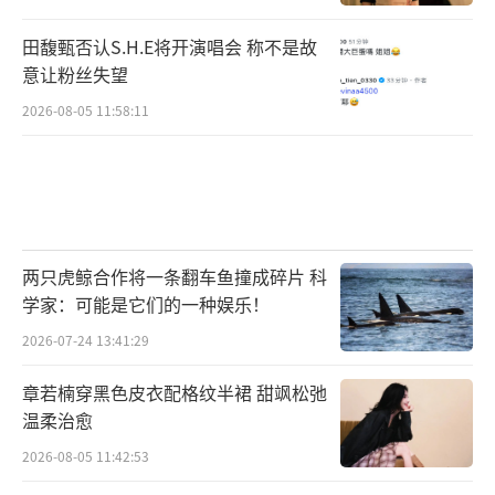
田馥甄否认S.H.E将开演唱会 称不是故
意让粉丝失望
2026-08-05 11:58:11
两只虎鲸合作将一条翻车鱼撞成碎片 科
学家：可能是它们的一种娱乐！
2026-07-24 13:41:29
章若楠穿黑色皮衣配格纹半裙 甜飒松弛
温柔治愈
2026-08-05 11:42:53