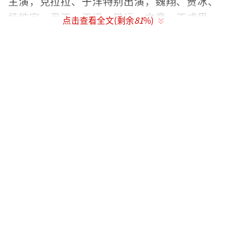
主演，克拉拉、于洋特别出演，魏翔、贾冰、
杨皓宇、尹正、王迅、常远、文章、王成思、
点击查看全文(剩余
81
%)
张一鸣、王天放、吕严、张百乔、酷酷的滕、
张祐维、德柏友情出演。
“反派血脉觉醒”上演乌龙闯关记
以“怂”制暴妙趣横生
影片发布的“反派血脉觉醒”版终极预告
中，包贝尔饰演的小演员毕超“飞升”出演嚣
张跋扈的大反派，在因意外失去记忆后开
启“反派血脉觉醒”模式，坚信自己是真绑匪
的他把方子华（魏翔 饰）设定为猎物，决定逆
天改命、绝地翻盘，由此踏上爆梗不断的乌龙
历险之路，并与不同的人物产生命运交集，上