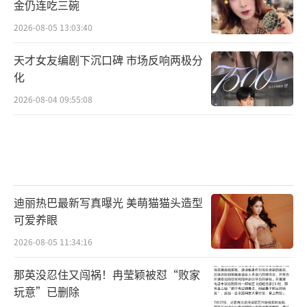
金仍连吃三碗
2026-08-05 13:03:40
天才女友编剧下沉口碑 市场反响两极分
化
2026-08-04 09:55:08
迪丽热巴最新写真曝光 美萌猫猫头造型
可爱养眼
2026-08-05 11:34:16
那英没忍住又闯祸！冉莹颖被怼“败家
玩意”已删除