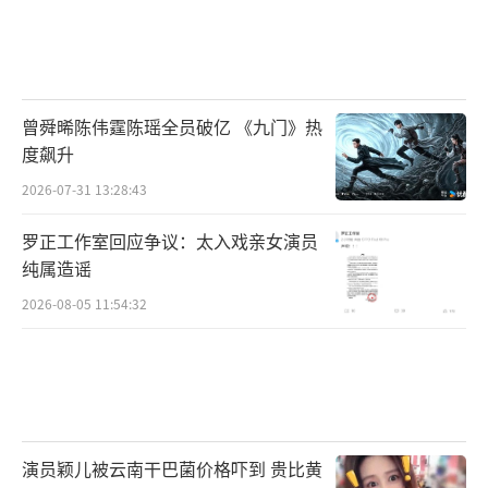
曾舜晞陈伟霆陈瑶全员破亿 《九门》热
度飙升
2026-07-31 13:28:43
罗正工作室回应争议：太入戏亲女演员
纯属造谣
2026-08-05 11:54:32
演员颖儿被云南干巴菌价格吓到 贵比黄