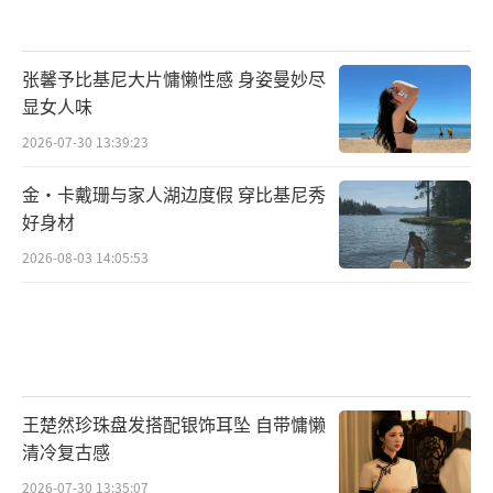
影业有限公司、北京淘梦影业有限公司、天津
猫眼微影文化传媒有限公司、海宁河马影业有
张馨予比基尼大片慵懒性感 身姿曼妙尽
限公司出品，齐家控股（深圳）有限公司、光
显女人味
铭艺术文化科技(深圳)有限公司、光铭视界(云
2026-07-30 13:39:23
南)影业有限公司、深圳成立影业有限公司、中
金·卡戴珊与家人湖边度假 穿比基尼秀
天资本控股（深圳）有限公司、厦门璟乾文化
好身材
传媒有限公司、北京汇娱时代文化传媒有限公
2026-08-03 14:05:53
司、广州南影影业集团有限公司、东阳众乐乐
影视传媒有限公司、辽宁于氏兄弟影业有限公
司联合出品，将于2024年4月4日全国上映，正
在嗨笑预售中。
（责任编辑：李劲 CK005）
王楚然珍珠盘发搭配银饰耳坠 自带慵懒
清冷复古感
2026-07-30 13:35:07