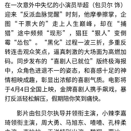
在一次意外中失忆的小演员毕超（包贝尔 饰）
迎来“反派血脉觉醒”时刻，他摩拳擦掌，企
图“干票大的”走上人生巅峰，却在“捕
猎”途中频频“现形”，猖狂“狠人”变倒
霉“怂包”。“黑化”过程一波三折，多重反
转连击观众笑点，逼真刺激的大场面为高燃加
码。同步发布的“喜剧人已就位”版终极海报
中，众角色进退不一的姿态，和喜感十足的神
情相映成趣，彰显出浓郁的喜剧气质。电影将
于4月4日全国上映，金牌喜剧人携手飙戏，暴
打反派轻松解压，假期陪你笑到痛快。
影片由包贝尔执导并领衔主演，小辣李嘉
琦领衔主演，周大勇、马旭东、喳喳、孔梓柔