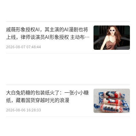
极”“赛车狂飙非常真实，好像自己就在赛场
上一样”“作为一个中国人，为有周冠宇的存
在而自豪”。
戚薇形象授权AI，其主演的AI漫剧也将
上线，律师谈演员AI形象授权 主动布局
电影《中国车手周冠宇》不仅全方位记录
数字资产
了周冠宇成长历程中全力拼搏追梦的体育精
2026-08-07 07:48:44
神，也通过杜比全景声技术为观众奉献了如同
置身在F1赛场的真实视听盛宴。2024年也正值
F1中国大奖赛办赛20周年，周冠宇今日也将以F
1车手的身份，代表着中国、代表着家乡上海，
大白兔奶糖的包装纸火了：一张小小糖
在“家门口”与世界各国顶级赛车手进行角
纸，藏着国货穿越时光的浪漫
逐。广大车迷们受时间和空间的限制，可能无
2026-08-06 16:28:33
法都到现场见证周冠宇的赛场魅力，但是电影
《中国车手周冠宇》或许可以弥补大家不能亲
临现场观赛的遗憾。观众可以选择杜比影厅，