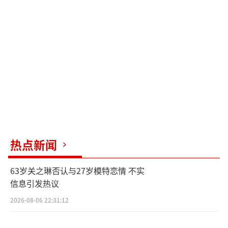
人在赛场上战斗，还肩负着中国车迷的期待在
为国争光，而这一路走来他背负着怎样的压
力、克服了多少的困难，又如何在赛场上驰骋
出令无数国人为之骄傲的成绩？需要观众走进
影院一探究竟。
电影《中国车手周冠宇》主题曲《ONE》
MV是上海广播电视台艺术人文发展基金会资助
项目。
热点新闻
热血追梦观众共鸣 还原真实刺激体验
63岁关之琳否认与27岁模特恋情 不实
信息引发热议
电影《中国车手周冠宇》自全球首映礼以
来，不少观众纷纷为电影送上好评，“看的时
2026-08-06 22:31:12
候不自觉代入其中，赛车场面手心冒汗刺激至