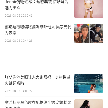
Jennie穿粉色缎面短款套装 甜酷鲜活
魅力出众
2026-08-06 10:39:41
邵逸翔被曝骗吃骗喝恐吓他人 吴宗宪代
为表态
2026-08-06 10:44:23
张萌泳池美照让人大饱眼福！身材性感
火辣超吸睛
2026-08-03 14:09:27
章若楠穿黑色皮衣配格纹半裙 甜飒松弛