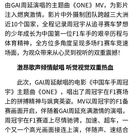
由GAI周延演唱的主题曲《ONE》MV，为影片
注入燃爽激情。影片中外摄制团队跨越三大洲
近10个国家，全程记录周冠宇从追寻赛车梦想
的少年成长为中国第一位F1车手的艰辛历程与
体育精神，全方位多角度呈现多场F1赛车竞速
场面，为观众带来从心灵到视听的双重震撼！
激昂歌声倾情献唱 听觉视觉双重热血
此次，GAI周延献唱的电影《中国车手周冠
宇》主题曲《ONE》，唱出了周冠宇在F1赛场
上的拼搏精神与飒爽英姿。MV以周冠宇的F1备
赛画面开启，伴随着GAI周延充满激情的演唱，
周冠宇在F1赛道上尽情驰骋，加速、超车，一
个又一个高光画面接连上演，伴随声、速结合