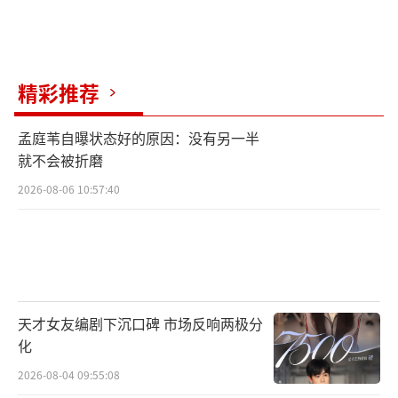
在其360度的声音定位和声场包围中，更真实地
体验极速飞驰的动态声音效果，沉浸式地感受
一场又一场F1赛事带来的紧张刺激与热血澎
精彩推荐
湃。
孟庭苇自曝状态好的原因：没有另一半
电影《中国车手周冠宇》由上海广播电视
就不会被折磨
台荣誉呈现，SMG五星体育传媒有限公司、上
2026-08-06 10:57:40
海久事体育赛事运营管理有限公司出品，宇星
（上海）体育发展有限公司、宸铭影业（上
海）有限公司联合出品，是上海文化发展基金
会市重大文艺创作资助项目。影片将于今日18:
天才女友编剧下沉口碑 市场反响两极分
00全国上映，赛场追梦，无尽超越！
（责任编辑：
化
李劲 CK005）
2026-08-04 09:55:08