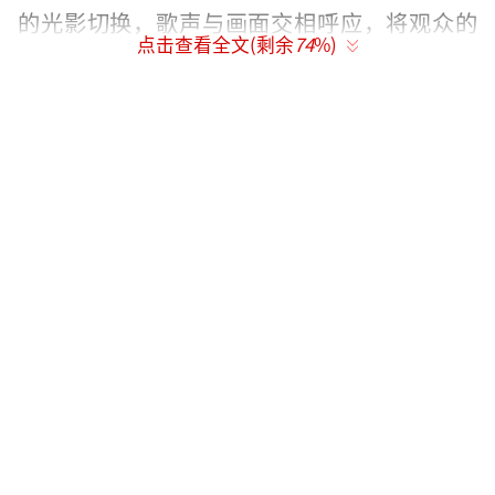
的光影切换，歌声与画面交相呼应，将观众的
点击查看全文(剩余
74
%)
听觉与视觉同时点燃，热血随之沸腾在全身奔
涌。
“成为F1车手是我儿时的梦想”“大家有
多么渴望我去实现自己的梦想、实现中国F1车
手梦”，周冠宇自2004年首次观看F1中国大奖
赛，心中就种下了成为F1车手的梦想，如那一
句歌词“I will be the One”所唱，他一直以此
为目标而努力奋进，挥洒了无数的汗水、历经
了十余个年头，终于成为中国第一位F1车手。
“不管前方的路途是直线或曲线”“不计
较是非和功亏，只想树不朽的丰碑”，则唱出
了周冠宇在追梦路上的无畏无悔，他不是一个