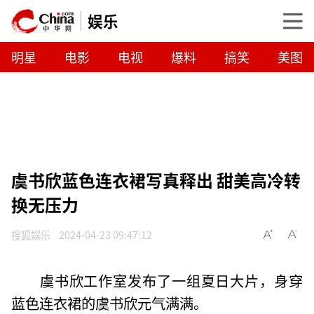
娱乐
明星
电影
电视
爆料
搞笑
美图
虞书欣蓝色连衣裙写真释出 甜美高冷转
换无压力
搜狐娱乐
2024-04-23 09:47:12
虞书欣工作室发布了一组夏日大片，身穿
蓝色连衣裙的虞书欣元气满满。