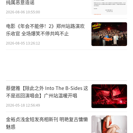
纯属恶意造谣
2026-08-06 10:55:00
电影《年会不能停！2》郑州站路演欢
乐收官 全场爆笑不停共鸣不止
2026-08-05 13:26:12
蔡健雅【除此之外 Into The B-Sides 这
不是巡回演唱会】广州站温暖开唱
2026-05-18 12:56:49
金裕贞浅金短发亮相新刊 明艳复古慵懒
魅惑