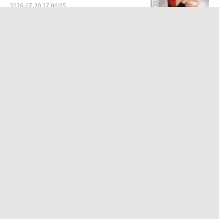
2026-07-20 17:06:05
中传多个艺术类取消艺考 依据文化课成
绩依次录取
2026-08-06 10:42:35
田馥甄否认S.H.E将开演唱会 称不是故
意让粉丝失望
2026-08-05 11:58:11