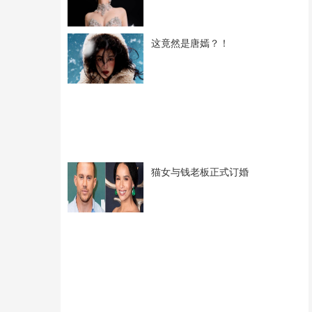
这竟然是唐嫣？！
猫女与钱老板正式订婚