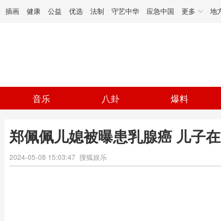
插画
健康
公益
优选
法制
守艺中华
应急中国
更多
地
音乐
八卦
爆料
郑佩佩儿媳被曝患乳腺癌 儿子
2024-05-08 15:03:47
搜狐娱乐