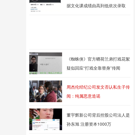
据文化课成绩由高到低依次录取
《蜘蛛侠》官方晒荷兰弟打戏花絮
疑似回应“打戏全靠替身”传闻
周杰伦经纪公司发文否认私生子传
闻：纯属恶意造谣
董宇辉新公司背后控股公司法人是
孙东旭 注册资本1000万