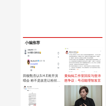
小编推荐
田馥甄否认S.H.E将开演
黄灿灿工作室回应与曾沛
唱会 称不是故意让粉丝失
慈争议：号召能理智发言
望