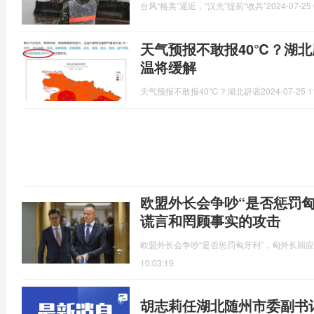
台风“格美”逼近，“汉光”提前“收兵”
2024-07-25 
天气预报不敢报40℃？湖北
温将缓解
天气预报不敢报40℃？湖北辟谣
2024-07-25 1
欧盟外长会争吵“是否惩罚
谎言和罔顾事实的攻击
欧盟外长会争吵“是否惩罚匈牙利”，匈外长回
10:03:19
胡志莉任湖北随州市委副书