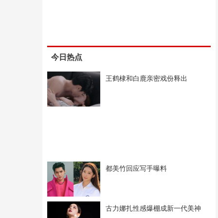
今日热点
王鹤棣和白鹿亲密戏份释出
都美竹回应写手曝料
古力娜扎性感爆棚成新一代美神