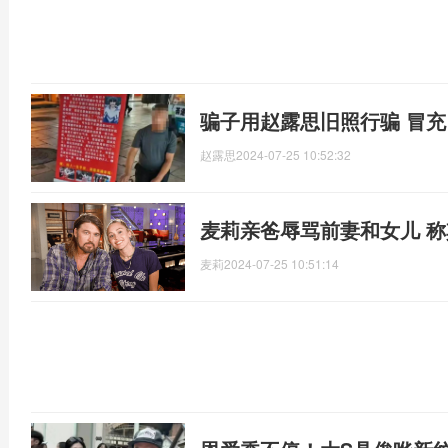
骗子用赵露思旧照行骗 冒充
赵露思
2024-07-25 10:52:32
麦莉亲爸辱骂前妻和女儿 称其
麦莉
2024-07-25 10:51:14