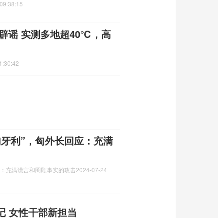
09:38:15
辟谣 实测多地超40℃，高
1:30:42
匈牙利”，匈外长回应：充满
应：充满谎言和罔顾事实的攻击
2024-07-24
记 女性干部新担当