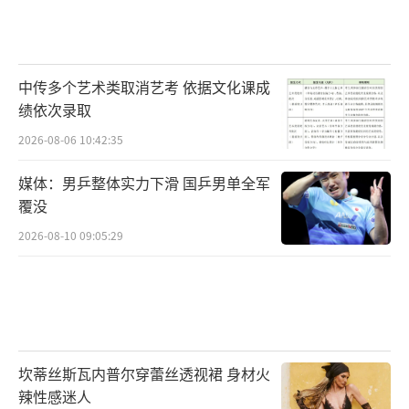
到共鸣”“爸爸转身那一刻，爱有了具体的展
现”“命运就是这般的走走停停，在命运无常
中找到生命的有序，宛如一篇残酷的成人童
中传多个艺术类取消艺考 依据文化课成
绩依次录取
话”……我们难以改变现实生活带来的压力和
困境，但有时候处世的心态会决定你的人生方
2026-08-06 10:42:35
向，电影《走走停停》或许可以让观众们在吴
媒体：男乒整体实力下滑 国乒男单全军
迪的人生中找到自己的答案。
覆没
2026-08-10 09:05:29
电影《走走停停》由麦特影业（湖北）有
限公司、北京登峰国际文化传播有限公司、中
国电影股份有限公司、上海拾谷影业有限公
司、壹志行动影业（湖北）有限公司、上海淘
票票影视文化有限公司出品，上海多乐尔文化
坎蒂丝斯瓦内普尔穿蕾丝透视裙 身材火
传媒有限公司、晓陵影视文化（上海）工作
辣性感迷人