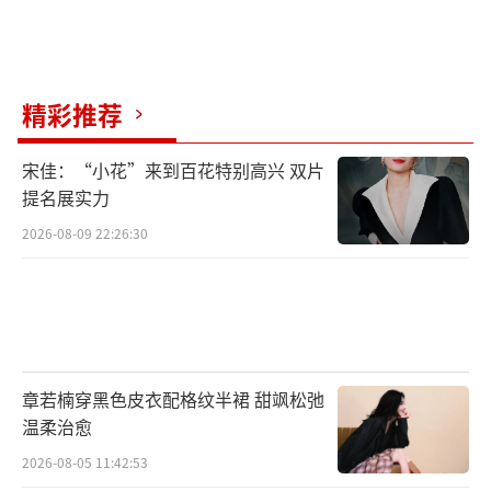
了川渝观众们的满满热情，不少观众尽显地主
之谊表示虽然导演是重庆人但是“川渝一家
亲”，而上海人的胡歌则直言“川渝沪一家
精彩推荐
亲！”。现场轻松安逸的氛围，也与电影《走
走停停》所展现的松弛感不谋而合。有观众分
宋佳：“小花”来到百花特别高兴 双片
提名展实力
享道，以前看川渝风格的电影更多是悬疑犯罪
2026-08-09 22:26:30
题材，第一次看到表现川渝人松弛精神状态的
喜剧电影，把我们普通人的生活刻画得非常具
体、真实。
影片中吴迪一家的欢笑与真情、妈妈的细
腻和温柔，以及“脆皮青年”吴迪在生活中虽
章若楠穿黑色皮衣配格纹半裙 甜飒松弛
温柔治愈
面临现实压力止步不前，却依然松弛积极乐观
2026-08-05 11:42:53
的心态，都让观众们深感共鸣。现场大家时而