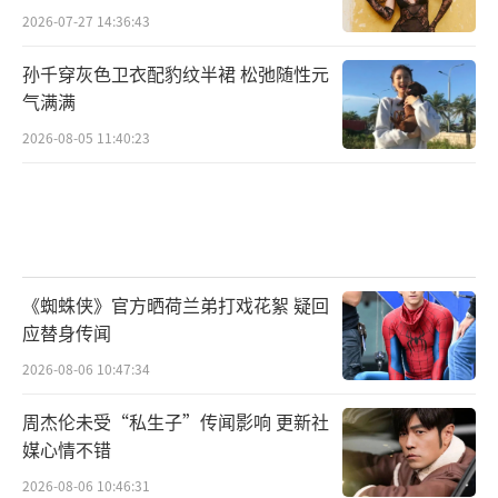
室、东阳飞赫影视文化有限公司、湖北庆芭芭
2026-07-27 14:36:43
传媒有限责任公司、北京呆猫互娱传媒有限公
孙千穿灰色卫衣配豹纹半裙 松弛随性元
司、湖北蜂窝文化发展有限公司、山西翊星文
气满满
化传媒有限公司、北京微梦创科网络技术有限
2026-08-05 11:40:23
公司联合出品。影片将于6月8日端午假期全国
公映，目前预售正在火热进行中！
（责任编辑：李劲
CK005）
《蜘蛛侠》官方晒荷兰弟打戏花絮 疑回
应替身传闻
2026-08-06 10:47:34
周杰伦未受“私生子”传闻影响 更新社
媒心情不错
2026-08-06 10:46:31