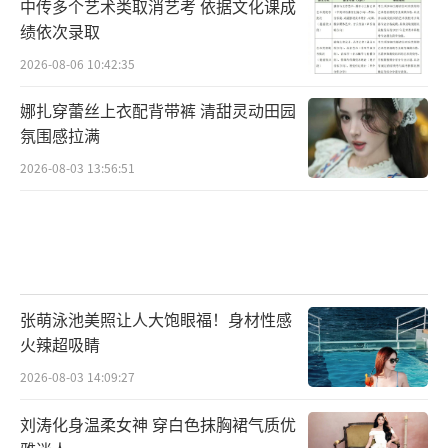
中传多个艺术类取消艺考 依据文化课成
绩依次录取
2026-08-06 10:42:35
娜扎穿蕾丝上衣配背带裤 清甜灵动田园
氛围感拉满
2026-08-03 13:56:51
张萌泳池美照让人大饱眼福！身材性感
火辣超吸睛
2026-08-03 14:09:27
刘涛化身温柔女神 穿白色抹胸裙气质优