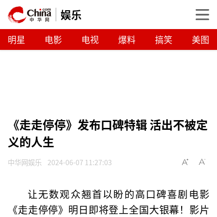
娱乐
明星
电影
电视
爆料
搞笑
美图
《走走停停》发布口碑特辑 活出不被定
义的人生
中华网娱乐
2024-06-07 11:27:03
让无数观众翘首以盼的高口碑喜剧电影
《走走停停》明日即将登上全国大银幕！影片