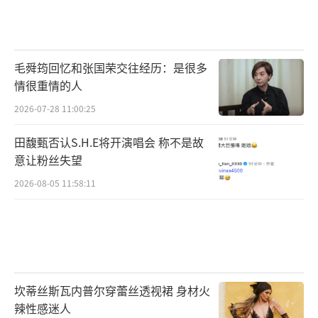
传媒有限责任公司、北京呆猫互娱传媒有限公
司、湖北蜂窝文化发展有限公司、山西翊星文
化传媒有限公司、北京微梦创科网络技术有限
毛舜筠回忆和张国荣交往经历：是很多
公司联合出品。影片将于6月8日端午假期全国
情很重情的人
公映，今日15城限量点映，目前预售已经开
2026-07-28 11:00:25
启！
田馥甄否认S.H.E将开演唱会 称不是故
意让粉丝失望
（责任编辑：李劲 CK005）
2026-08-05 11:58:11
坎蒂丝斯瓦内普尔穿蕾丝透视裙 身材火
辣性感迷人