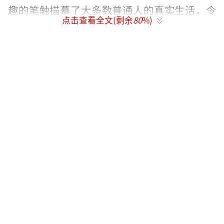
趣的笔触描摹了大多数普通人的真实生活，令
点击查看全文(剩余
80
%)
人忍俊不禁的同时又感到心酸与共鸣。在最新
发布的“精神领先”口碑特辑中，影院里观众
被吴迪一家鸡飞狗跳的日常逗得笑声不断，他
们评价影片最多的关键词是“搞笑、灵动、轻
盈”，更有观众形容影片的精神状态有一种遥
遥领先的“癫”感。就连主创们在路演过程
中，也呈现着角色特征外化到演员身上所带来
的喜感。胡歌用四川话说“劳资明天不上班巴
适得板（很爽）”，一瞬间吴迪上身。演员岳
红说“与其委屈自己，不如为难别人”，也是
妈妈江美玲一角绝不内耗的精神状态体
现。“打工人戴的表是什么表”的梗更是被在
影片中饰演“工作脑”冯柳柳的高圆圆轻松拿