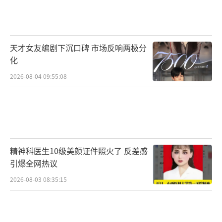
处逆境的人，给予他们温暖的向前行走的力
量”。演员傅首尔说“把一个难过的故事写得
这么幽默，这就是生活本身”。影片用最柔软
天才女友编剧下沉口碑 市场反响两极分
的方式道出了生活的真相，又用幽默乐观的态
化
度告诉我们如何继续前行，即使作为平凡的我
2026-08-04 09:55:08
们也可以拥有不被定义的人生。
《走走停停》口碑丰收好评如潮 主题曲
《我活着呐》唱出当代人心声
在经历了北京国际电影节的展映，以及路
精神科医生10级美颜证件照火了 反差感
演、首映礼之后，电影《走走停停》可谓是口
引爆全网热议
碑大丰收！不仅在北影节上喜获最佳影片、最
2026-08-03 08:35:15
佳编剧、最佳女配角三项大奖，更让无数人被
影片贴近生活的幽默笑点和“允许一切发