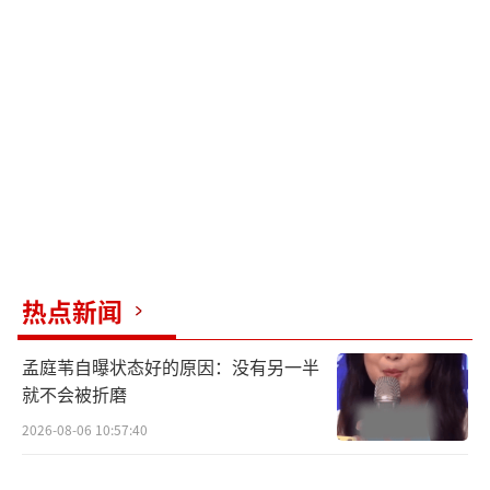
捏。《走走停停》的主演们终究还是活出了影
片角色的样子。
对于观众们来说，一部足够惊喜、好评的
电影能够让他们在度过欢乐的一百分钟后，开
始重新审视自身的生活。有观众沉浸式地表
示“吴迪可能就是以后的我”，有观众深受启
发“在还没想好要成为什么样的人时，这部电
影会在选择上给我启发”，还有观众成功掌握
热点新闻
了自洽的生活态度“电影打破了成功的定
义”、“反焦虑反内耗，看完能更好的接受自
孟庭苇自曝状态好的原因：没有另一半
己当下的生活状态了”。 特辑中，不少明星嘉
就不会被折磨
宾也不吝溢美之词表达了自己对影片的喜爱。
2026-08-06 10:57:40
导演易小星表示“这个电影有一种力量，给身