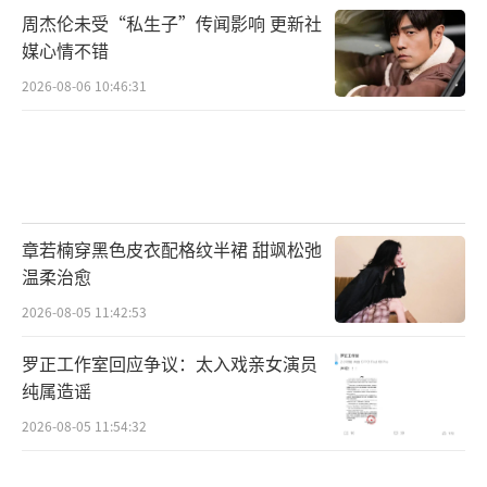
周杰伦未受“私生子”传闻影响 更新社
走停停》，给我这样的勇气”。就像导演龙飞
媒心情不错
说的，取材于生活的琐碎细节，并将它们重新
2026-08-06 10:46:31
塑造成有趣的打动人心的故事，电影《走走停
停》就是这样一部能让人欢乐、放松，同时也
能获得治愈和启示的电影。生活太累了，那就
到电影里去停一停。
章若楠穿黑色皮衣配格纹半裙 甜飒松弛
电影《走走停停》由麦特影业（湖北）有
温柔治愈
限公司、北京登峰国际文化传播有限公司、中
2026-08-05 11:42:53
国电影股份有限公司、上海拾谷影业有限公
司、壹志行动影业（湖北）有限公司、上海淘
罗正工作室回应争议：太入戏亲女演员
纯属造谣
票票影视文化有限公司出品，上海多乐尔文化
传媒有限公司、晓陵影视文化（上海）工作
2026-08-05 11:54:32
室、东阳飞赫影视文化有限公司、湖北庆芭芭