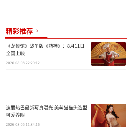
生”的人生自洽主题深深打动。不少观众在影
片结尾处，听着影片《我活着呐》的主题曲，
闪回吴迪一家的故事和自己的现实生活，嘴角
精彩推荐
上扬着微笑，眼里噙满了泪水。《我活着呐》
也是最能直接代表影片主题的一首歌，作词人
《龙餐馆》战争版《药神》：8月11日
唐恬曾在首映礼上坦言，自己创作这首歌曲用
全国上映
了两个月的时间，歌曲想表达的其实是“如何
2026-08-08 22:29:12
面对自己并不够满意的人生”。唐恬也表示，
在创作过程中采访了很多从大城市辞职回家乡
的人，他们都会不约而同地说“我活下来了，
我好棒！”。这不仅仅是主人公吴迪的心声，
更是所有陷入迷茫焦虑的年轻人的心声。
迪丽热巴最新写真曝光 美萌猫猫头造型
可爱养眼
有观众引用歌词表达，“就算生活对我张
2026-08-05 11:34:16
牙舞爪，我也要以微笑和敬意回应。感谢《走