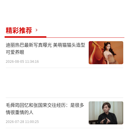
分别饰演亲如兄弟的青年汉军将领赵战和华
峻。对于张艺兴来说，这既是首次尝试一人分
饰两角，也是首次挑战更高规格与难度的动作
精彩推荐
戏。为保证动作戏的精彩程度，导演唐季礼、
成龙大哥与动作指导何钧一起联手为影片设计
迪丽热巴最新写真曝光 美萌猫猫头造型
可爱养眼
打斗场面，成龙大哥还亲自上阵示范指导，力
求带给观众极致的视觉享受。张艺兴亦为此付
2026-08-05 11:34:16
出了极大的努力，贡献了阵中骑马射箭、林中
迎战围敌等极具观赏性和震撼感的动作戏份，
最终呈现效果赢得了导演唐季礼的称赞。导演
唐季礼还透露：“几场张艺兴的动作戏，都是
毛舜筠回忆和张国荣交往经历：是很多
张艺兴自己参与设计的，比如耍弓等很帅的动
情很重情的人
作，最后完成的效果非常好。”
2026-07-28 11:00:25