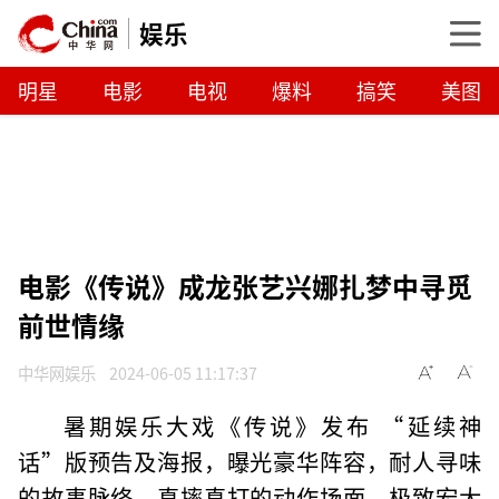
娱乐
明星
电影
电视
爆料
搞笑
美图
电影《传说》成龙张艺兴娜扎梦中寻觅
前世情缘
中华网娱乐
2024-06-05 11:17:37
暑期娱乐大戏《传说》发布 “延续神
话”版预告及海报，曝光豪华阵容，耐人寻味
的故事脉络、真摔真打的动作场面、极致宏大