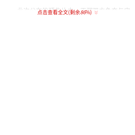
此次公布的预告片中，正邪双方争夺与守
点击查看全文(剩余
86
%)
护的萨满圣地，背靠雪山，脚踏绿地，是影片
中的重要场景之一。为了还原神秘绝美的圣地
和真实壮观的古代战场，导演唐季礼决定选择
实景拍摄，剧组多次往返全国各地选址，经过
反复勘景，最终选定新疆昭苏作为“圣地”。
千人剧组为奔赴心中的“圣地”，毅然开启特
种兵模式，从北京出发，经停克拉玛依，到达
伊宁，再坐车近三小时，共辗转十余小时后最
终抵达。不仅如此，为呈现“圣地”四季的大
美风光，剧组历经数月等待取景，在冬季拍摄
完雪山雪景后，全组撤离，待到第二年五月青
山绿水后，继续返回拍摄。特种兵剧组也无畏