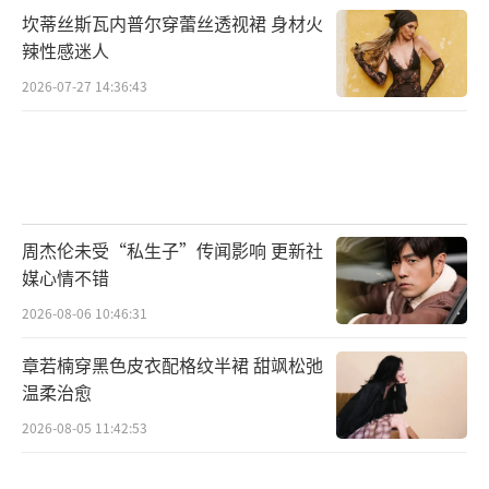
七年前，张艺兴曾与成龙大哥合作过《功
坎蒂丝斯瓦内普尔穿蕾丝透视裙 身材火
夫瑜伽》，而本次《传说》将通过全新的AI技
辣性感迷人
术还原出27岁的成龙，得以实现和“年轻成
2026-07-27 14:36:43
龙”一同驰骋沙场，让张艺兴兴奋不已。在拍
摄现场，成龙大哥邀请张艺兴观看“年轻成
龙”的AI效果，张艺兴连声惊呼：“太帅
了！” 。而未来将在大银幕上呈现的最终效
周杰伦未受“私生子”传闻影响 更新社
果，也令每位主创都期待不已。第一次看到变
媒心情不错
年轻的自己是什么心情？成龙大哥借用一首
2026-08-06 10:46:31
《咏苍髯》表达自己的感受：“青丝白发一瞬
间，年华老去向谁言。春风若有惜花意，可否
章若楠穿黑色皮衣配格纹半裙 甜飒松弛
许我再少年。”并坦言年轻当然好，但是人必
温柔治愈
须会老这个是改变不了的事实，但是自己很幸
2026-08-05 11:42:53
运，可以慢慢地、渐渐地老去。