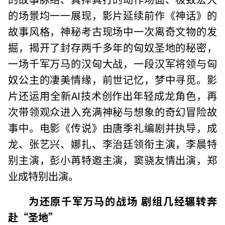
的场景均一一展现，影片延续前作《神话》的
故事风格，神秘考古现场中一次离奇文物的发
掘，揭开了封存两千多年的匈奴圣地的秘密，
一场千军万马的汉匈大战，一段汉军将领与匈
奴公主的凄美情缘，前世记忆，梦中寻觅。影
片还运用全新AI技术创作出年轻成龙角色，再
次带领观众进入充满神秘与想象的奇幻冒险故
事中。电影《传说》由唐季礼编剧并执导，成
龙、张艺兴、娜扎、李治廷领衔主演，李晨特
别主演，彭小苒特邀主演，窦骁友情出演，郑
业成特别出演。
为还原千军万马的战场 剧组几经辗转奔
赴“圣地”