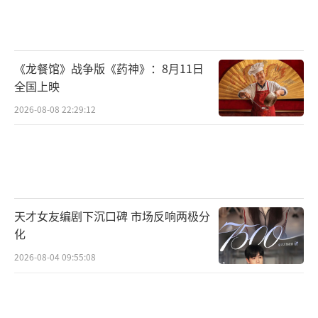
成了真正的“千军万马”在草原飞驰的壮观实
景。在这么庞大的场景里，剧组因为有专业的
组织调度和安排，没有任何一匹马受到过伤
《龙餐馆》战争版《药神》：8月11日
害，将决不能完成的任务圆满完成，堪称奇
全国上映
迹。这种大胆构思，排除艰辛万难，调集最大
2026-08-08 22:29:12
资源来完成全实景震撼效果的拍摄，也使得
《传说》最终呈现了前所未见的大银幕效果。
成龙张艺兴古今分饰两角 成龙：可否许我
再少年
天才女友编剧下沉口碑 市场反响两极分
化
《传说》在制作上的投入诚意满满，在创
2026-08-04 09:55:08
作上的付出也毫不逊色。此次成龙和张艺兴均
一人分饰两角，在现代戏部分，分别饰演考古
专家房教授和他的助手王靖；在古代戏部分，