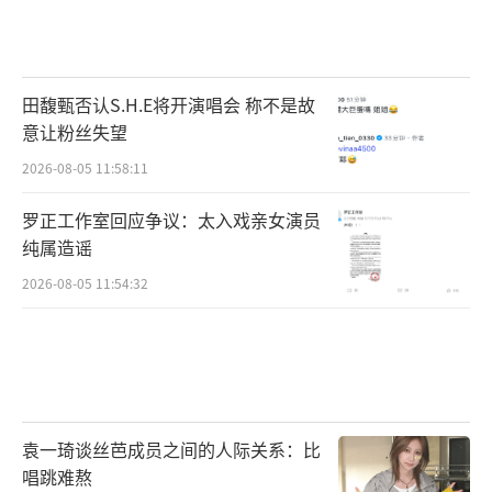
匈奴公主驭马迎敌 娜扎变身动作女主苦练
骑射
田馥甄否认S.H.E将开演唱会 称不是故
张艺兴饰演的青年将军华峻功夫了得，娜
意让粉丝失望
扎饰演的匈奴公主梦云也同样身手不凡。这是
2026-08-05 11:58:11
娜扎第一次尝试动作类型的角色，这个女侠范
罗正工作室回应争议：太入戏亲女演员
儿十足的角色对于娜扎来说是一个全新的挑
纯属造谣
战，不仅要在表演上展现匈奴公主的英勇与果
2026-08-05 11:54:32
敢，还要完成一系列高难度动作戏。在拍摄
前，她曾坦言：“我不只是不会骑马，我是恐
惧。我想，完了怎么办！但我饰演的角色武功
非常的高强，我那刻就告诉自己，我一定要去
学！”没有犹豫，娜扎毅然接受了这一挑战，
袁一琦谈丝芭成员之间的人际关系：比
为了角色弓马娴熟的需要，零基础的她在短短
唱跳难熬