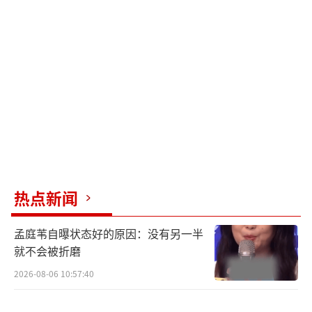
草原变幻莫测的天气，挺过严寒和酷暑，从零
下近30度的冬天，拍到零上30几度的夏天。
而千军万马的汉匈古代战场，同样是影片
的重头戏，在剧组的协调与当地政府的支持
下，马匹从昭苏当地各村队征集而来，各村队
派出领队率上百名骑术娴熟的哈萨克族牧民们
跟组支援拍摄，参与拍摄的当地牧民更是兴奋
表示能够见到偶像成龙，特别开心！近万匹真
马参与拍摄，可谓是华语影史上史无前例的壮
热点新闻
举。如此庞大的马群如何组织、调度和拍摄，
孟庭苇自曝状态好的原因：没有另一半
对于剧组来说都是挑战。经过研究和讨论，马
就不会被折磨
群被分为数个马队，每个马队对应着不同颜色
2026-08-06 10:57:40
的旗帜，领队通过识别旗语进行统一的指挥调
度，实现了马群同时、同方向的奔跑，最终完