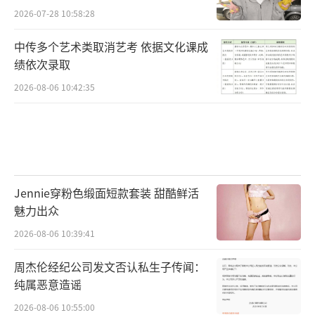
一个月的时间内就学会了骑马，甚至还能完
2026-07-28 10:58:28
成“马上站立”、“策马驰射”等高难度动
中传多个艺术类取消艺考 依据文化课成
作。
绩依次录取
导演唐季礼和成龙大哥为娜扎量身定制了
2026-08-06 10:42:35
很多精彩绝伦的动作戏份，成龙大哥在现场亲
自指导并要求她：“你要一些别人做不到的东
西。”凭借在拍摄过程中前辈们给予的指导和
鼓励，娜扎克服了重重困难，以干脆利落的动
Jennie穿粉色缎面短款套装 甜酷鲜活
作，将匈奴公主的英姿侠气展现地淋漓尽致。
魅力出众
成龙大哥赞叹：“接下来你就拍武侠片
2026-08-06 10:39:41
吧！”相信娜扎的飒爽英姿，必定会让更多观
周杰伦经纪公司发文否认私生子传闻：
众越发期待她在电影中的精彩表现。
纯属恶意造谣
暑期娱乐大戏《传说》由唐季礼编剧并执
2026-08-06 10:55:00