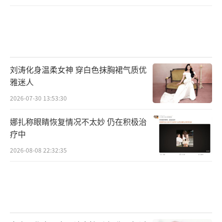
导，成龙、张艺兴、娜扎、李治廷领衔主演，
李晨特别主演，彭小苒特邀主演，窦骁友情出
演，郑业成特别出演。博纳影业集团股份有限
公司、华夏电影发行有限责任公司、英皇影业
刘涛化身温柔女神 穿白色抹胸裙气质优
有限公司、北京礼想境界影视传媒有限公司、
雅迷人
新疆博纳润泽文化传媒有限公司出品，北京博
2026-07-30 13:53:30
纳影业集团有限公司、上海淘票票影视文化有
限公司、华文映像 (北京) 影业有限公司、博纳
娜扎称眼睛恢复情况不太妙 仍在积极治
疗中
影视娱乐有限公司、广东博纳影业传媒有限公
司、上海梅龙镇广场环艺娱乐管理有限公司、
2026-08-08 22:32:35
长沙染色体娱乐集团有限公司、北京微梦创科
网络技术有限公司、深圳市浩志文化传媒有限
公司联合出品。影片将于7月12日全国上映，敬
请期待！