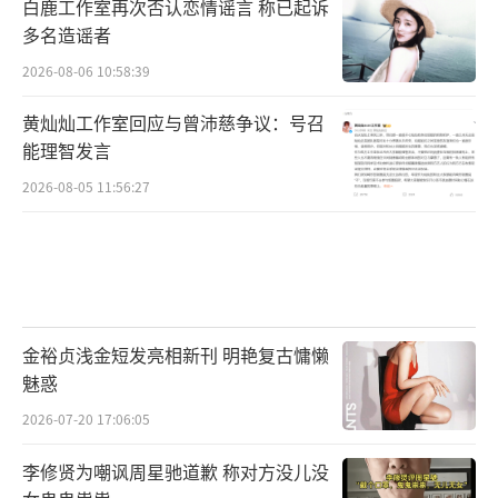
白鹿工作室再次否认恋情谣言 称已起诉
多名造谣者
（责任编辑：李劲 CK005）
2026-08-06 10:58:39
黄灿灿工作室回应与曾沛慈争议：号召
能理智发言
2026-08-05 11:56:27
金裕贞浅金短发亮相新刊 明艳复古慵懒
魅惑
2026-07-20 17:06:05
李修贤为嘲讽周星驰道歉 称对方没儿没