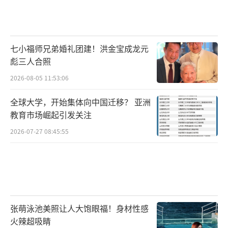
七小福师兄弟婚礼团建！洪金宝成龙元
彪三人合照
2026-08-05 11:53:06
全球大学，开始集体向中国迁移？ 亚洲
教育市场崛起引发关注
2026-07-27 08:45:55
张萌泳池美照让人大饱眼福！身材性感
火辣超吸睛