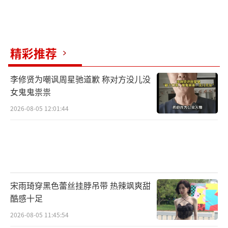
生病的普通人来讲，也可以通过感受影片中的
生死绝境来回推到我们如何过好我们当下的人
生，同时希望这个电影给大家一种不屈命运，
精彩推荐
尽兴而活，过好当下每一分的状态激励，这是
我创作的初衷。”
李修贤为嘲讽周星驰道歉 称对方没儿没
女鬼鬼祟祟
电影《来福大酒店》由韩三平监制，刘博
2026-08-05 12:01:44
文执导，王中磊、邹沙沙、郑志昊、王中军担
任出品人，王中磊、邹沙沙、张博担任总制片
人，姚冠辰、刘博文编剧，黄轩、柳岩领衔主
演，刘洋、张哲华主演，董宝石特别出演，影
片目前正火热预售中，6月28日全国上映，本片
宋雨琦穿黑色蕾丝挂脖吊带 热辣飒爽甜
酷感十足
由华谊兄弟电影（佛山）有限公司、啊哈影业
（上海）有限公司、天津猫眼微影文化传媒有
2026-08-05 11:45:54