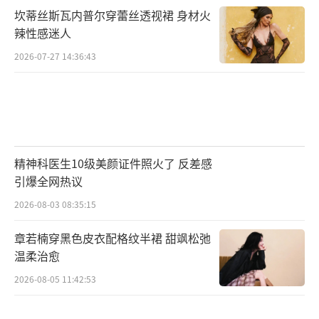
限公司、华谊兄弟电影有限公司出品，华文映
坎蒂丝斯瓦内普尔穿蕾丝透视裙 身材火
像（北京）影业有限公司、北京布劳森沐文化
辣性感迷人
传播有限公司、上海淘票票影视文化有限公
2026-07-27 14:36:43
司、新浪影视文化发展有限公司、深圳市浩志
文化传媒有限公司、中天星辰（天津）影业有
限公司、无锡叁乘叁影业有限公司联合出品。
（责任编辑：李劲 CK005）
精神科医生10级美颜证件照火了 反差感
引爆全网热议
2026-08-03 08:35:15
章若楠穿黑色皮衣配格纹半裙 甜飒松弛
温柔治愈
2026-08-05 11:42:53