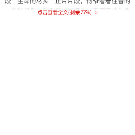
段“生命的尽头”正片片段，傅爷看着往昔的
一段段录像，在温情的回忆中，走完了他生命
点击查看全文(剩余
77
%)
的最后一段路。一句“爸，妈，我想你们
了”，让片段中的哀伤情绪瞬间达到顶峰，流
露的情感真切动人，同时片段中对傅爷人生境
遇的回溯也值得思考与讨论。
在6月26日成都路演活动中，主创演员在与
谈及自己对角色的外在细节设计时，黄轩表
示：“由于三青哥性格和我本人相差很远，所
以为了将自己与人物融合到一起，从着装到走
路方式都摸索了一套符合三青哥的行为逻辑，
之后在戏外也让自己学着三青哥穿着豹纹衫，
小西裤和小皮鞋，夹着包生活，就是为了让自
己在拍摄时一直沉浸在角色之中，做到自己和