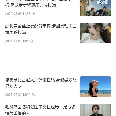
报 恐龙步步紧逼压迫感拉满
2026-08-03 11:38:19
娜扎穿蕾丝上衣配背带裤 清甜灵动田园
氛围感拉满
2026-08-03 13:56:51
张馨予比基尼大片慵懒性感 身姿曼妙尽
显女人味
2026-07-30 13:39:23
毛舜筠回忆和张国荣交往经历：是很多
情很重情的人