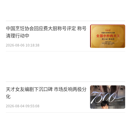
一刻你已经做好当下最好的选择，尽力之后问
心无愧就好。”除此之外还有许多曾与影片中
人物有相似经历的观众也纷纷起身分享了自己
中国烹饪协会回应费大厨称号评定 称号
观影后的内心感受。同时导演针对影片的题材
清理行动中
选择也分享了自己的创作初衷，表示：“我曾
2026-08-06 10:18:38
在19年看到过关于针对“看病难”问题的相关
报道，了解到在中国很多城市里，尤其是比较
大且医疗条件比较好的城市，存在很多为了求
生看病而来的人，他们通常都会选择到医院旁
天才女友编剧下沉口碑 市场反响两极分
边的小旅馆里居住。而我自己本身对生死命题
化
也很感兴趣，因为我觉得这样的题材往往能通
2026-08-04 09:55:08
过终点来回推到我们如何过好我们的当下，所
以我们就把它搬到了电影里，希望通过这样的
一个题材让大家关注到这样的人群。对于没有