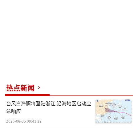
角色的知行一致。”张哲华表示：“自己专门
研究过这个角色在现实中的一些人物参考，首
先从外形的服装着装和头发造型上尽量进行还
原，其次意识到这个角色的内心一定是遇到过
很多挫折磨难的，所以会一直调整自己内在状
态去趋紧角色本身。”
现场观众感同身受表达相似经历 导演亲身
回应创作理念
热点新闻
在路演映后交流环节，有一位观众表示自
台风白海豚将登陆浙江 沿海地区启动应
己曾经在父亲病危时，因为想要抓住最后的治
急响应
疗机会而没有完成父亲想回家的愿望而遗憾，
2026-08-06 09:43:22
所以对影片中的带母亲回家的情节感同身受。
主创人员对观众进行真切安慰，表示：“在那