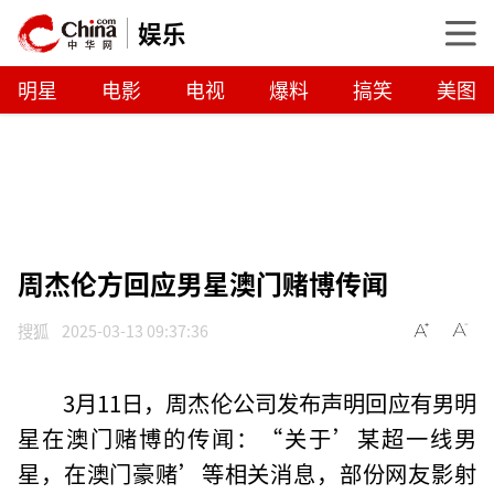
娱乐
明星
电影
电视
爆料
搞笑
美图
周杰伦方回应男星澳门赌博传闻
搜狐
2025-03-13 09:37:36
3月11日，周杰伦公司发布声明回应有男明
星在澳门赌博的传闻：“关于’某超一线男
星，在澳门豪赌’等相关消息，部份网友影射