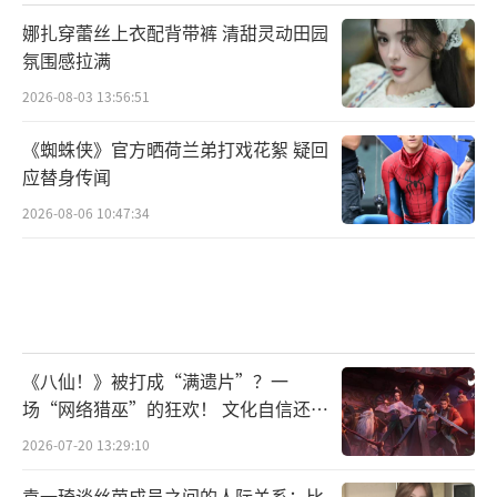
娜扎穿蕾丝上衣配背带裤 清甜灵动田园
氛围感拉满
2026-08-03 13:56:51
《蜘蛛侠》官方晒荷兰弟打戏花絮 疑回
应替身传闻
2026-08-06 10:47:34
《八仙！》被打成“满遗片”？一
场“网络猎巫”的狂欢！ 文化自信还是
焦虑？
2026-07-20 13:29:10
袁一琦谈丝芭成员之间的人际关系：比