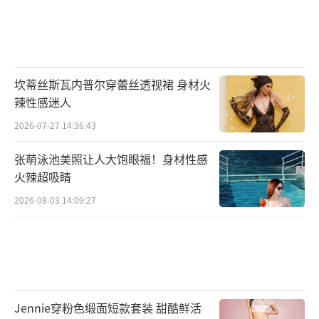
坎蒂丝斯瓦内普尔穿蕾丝透视裙 身材火
辣性感迷人
2026-07-27 14:36:43
张萌泳池美照让人大饱眼福！身材性感
火辣超吸睛
2026-08-03 14:09:27
Jennie穿粉色缎面短款套装 甜酷鲜活