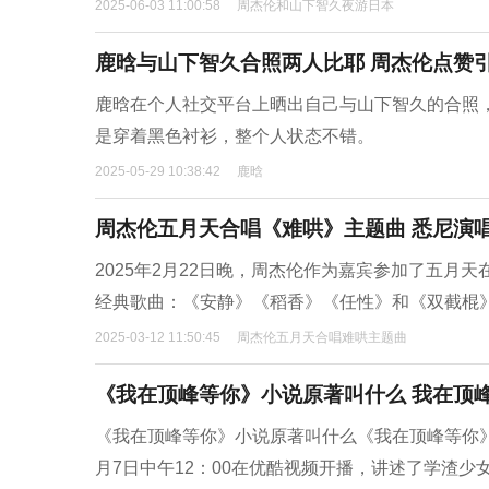
2025-06-03 11:00:58
周杰伦和山下智久夜游日本
鹿晗与山下智久合照两人比耶 周杰伦点赞
鹿晗在个人社交平台上晒出自己与山下智久的合照，
是穿着黑色衬衫，整个人状态不错。
2025-05-29 10:38:42
鹿晗
周杰伦五月天合唱《难哄》主题曲 悉尼演
2025年2月22日晚，周杰伦作为嘉宾参加了五
经典歌曲：《安静》《稻香》《任性》和《双截棍
2025-03-12 11:50:45
周杰伦五月天合唱难哄主题曲
《我在顶峰等你》小说原著叫什么 我在顶
《我在顶峰等你》小说原著叫什么《我在顶峰等你
月7日中午12：00在优酷视频开播，讲述了学渣