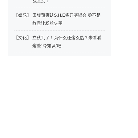
么区别？
【
娱乐
】
田馥甄否认S.H.E将开演唱会 称不是
故意让粉丝失望
【
文化
】
立秋到了！为什么还这么热？来看看
这些“冷知识”吧