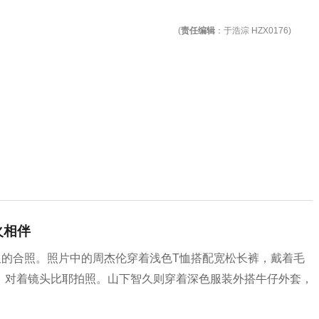
(
责任编辑
：于浩淙 HZX0176)
火相伴
久的合照。照片中的周杰伦穿着浅色T恤搭配宽松长裤，戴着毛
，对着镜头比耶拍照。山下智久则穿着深色服装外搭牛仔外套，