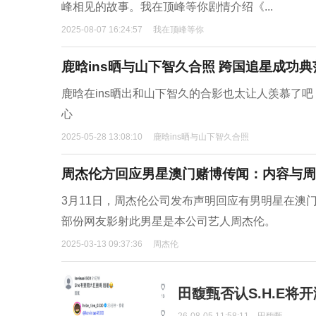
峰相见的故事。我在顶峰等你剧情介绍《...
2025-08-07 16:24:57
我在顶峰等你
鹿晗ins晒与山下智久合照 跨国追星成功典
鹿晗在ins晒出和山下智久的合影也太让人羡慕了
心
2025-05-28 13:08:10
鹿晗ins晒与山下智久合照
周杰伦方回应男星澳门赌博传闻：内容与周
3月11日，周杰伦公司发布声明回应有男明星在澳门
部份网友影射此男星是本公司艺人周杰伦。
2025-03-13 09:37:36
周杰伦
田馥甄否认S.H.E将