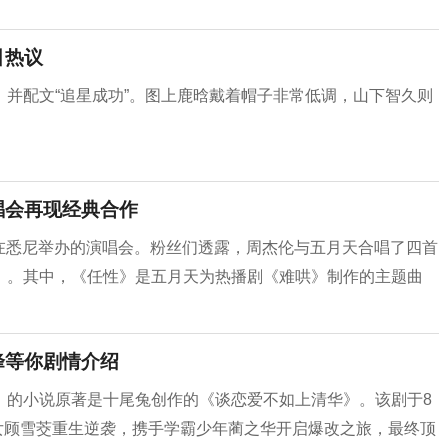
引热议
并配文“追星成功”。图上鹿晗戴着帽子非常低调，山下智久则
唱会再现经典合作
月天在悉尼举办的演唱会。粉丝们透露，周杰伦与五月天合唱了四首
》。其中，《任性》是五月天为热播剧《难哄》制作的主题曲
峰等你剧情介绍
》的小说原著是十尾兔创作的《谈恋爱不如上清华》。该剧于8
少女顾雪茭重生逆袭，携手学霸少年蔺之华开启爆改之旅，最终顶