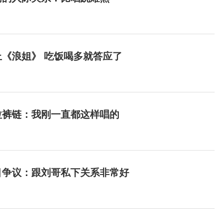
《浪姐》 吃饭喝多就答应了
拉裤链：我刚一直都这样唱的
目争议：跟刘哥私下关系非常好