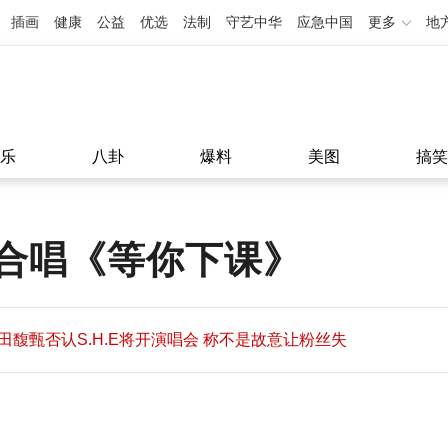
插画
健康
公益
优选
法制
守艺中华
应急中国
更多
地
乐
八卦
爆料
美图
搞笑
合唱《等你下课》
田馥甄否认S.H.E将开演唱会 称不是故意让粉丝失
望
田馥甄否认S.H.E将开演唱会 称不是故意让粉丝失
11:08
望
11:08