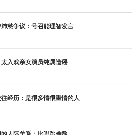
曾沛慈争议：号召能理智发言
：太入戏亲女演员纯属造谣
交往经历：是很多情很重情的人
间的人际关系：比唱跳难熬