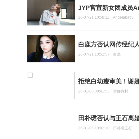
JYP官宣新女团成员Ang
26-07-21 10:58:11
Angelababy
白鹿方否认网传经纪人
26-07-21 10:52:57
白鹿
拒绝白幼瘦审美！谢娜
26-01-08 09:41:53
谢娜身材
田朴珺否认与王石离婚
26-01-06 10:02:10
田朴珺王石