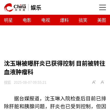
娱乐
明星
电影
电视
爆料
搞笑
美图
沈玉琳被曝肝炎已获得控制 目前被转往
血液肿瘤科
搜狐
2025-08-07 09:55:21
据台媒报道，沈玉琳入院检查后目前已排
除肝脏和胰腺问题，肝炎也已受到控制，但因