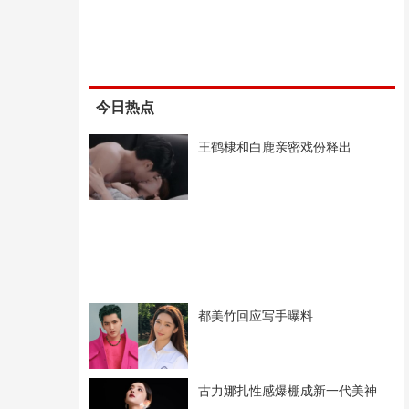
今日热点
王鹤棣和白鹿亲密戏份释出
都美竹回应写手曝料
古力娜扎性感爆棚成新一代美神