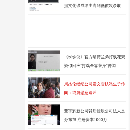
据文化课成绩由高到低依次录取
《蜘蛛侠》官方晒荷兰弟打戏花絮
疑似回应“打戏全靠替身”传闻
周杰伦经纪公司发文否认私生子传
闻：纯属恶意造谣
董宇辉新公司背后控股公司法人是
孙东旭 注册资本1000万