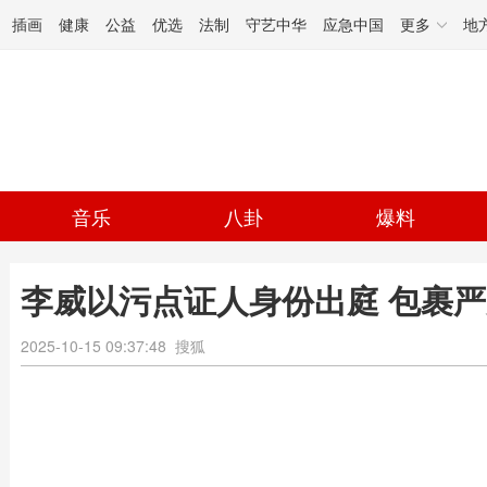
插画
健康
公益
优选
法制
守艺中华
应急中国
更多
地
音乐
八卦
爆料
李威以污点证人身份出庭 包裹
2025-10-15 09:37:48
搜狐