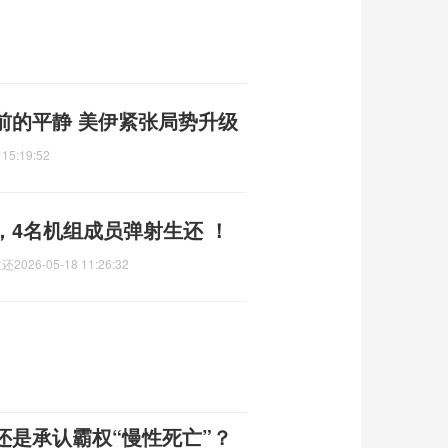
前的平静 美伊紧张局势升级
 15:19:52
，4名机组成员弹射生还 ！
生还
2026-05-18 11:26:32
还是承认霸权“慢性死亡”？