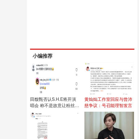
小编推荐
田馥甄否认S.H.E将开演
黄灿灿工作室回应与曾沛
唱会 称不是故意让粉丝失
慈争议：号召能理智发言
望