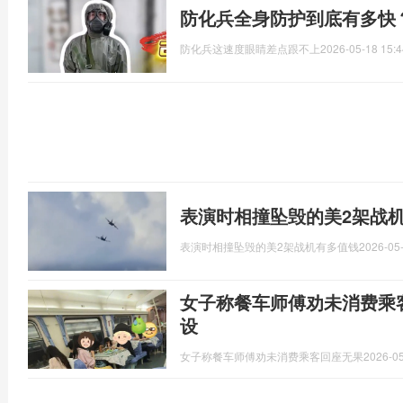
防化兵全身防护到底有多快
防化兵这速度眼睛差点跟不上
2026-05-18 15:4
表演时相撞坠毁的美2架战
表演时相撞坠毁的美2架战机有多值钱
2026-05-
女子称餐车师傅劝未消费乘
设
女子称餐车师傅劝未消费乘客回座无果
2026-05