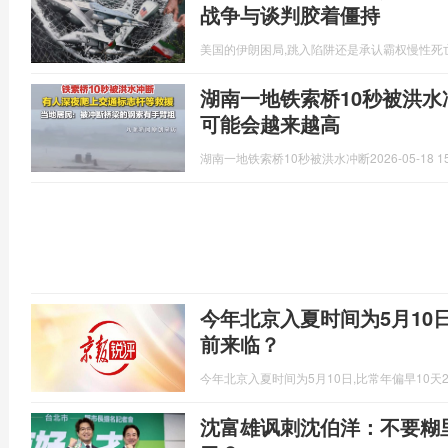
战争与谈判胶着僵持
美国的伊朗困局,跳入陷阱还是承认霸权慢性死
湖南一地铁索桥10秒被洪水
可能会越来越高
湖南一地铁索桥10秒被洪水冲断
2026-05-18 1
今年北京入夏时间为5月10
前来临？
今年北京入夏时间为5月10日,比常年偏早10天
沈富雄讽刺沈伯洋：不要糊