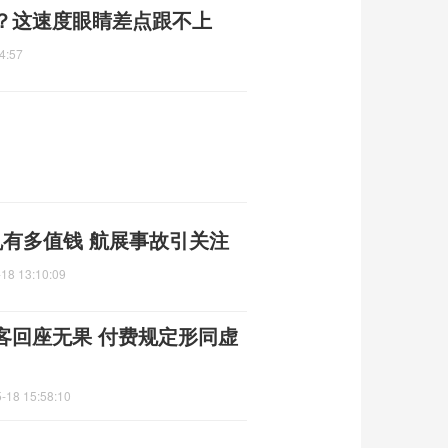
？这速度眼睛差点跟不上
4:57
机有多值钱 航展事故引关注
18 13:10:09
客回座无果 付费规定形同虚
-18 15:58:10