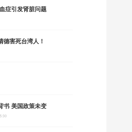
败血症引发肾脏问题
清德害死台湾人！
背书 美国政策未变
5:30