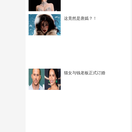
这竟然是唐嫣？！
猫女与钱老板正式订婚