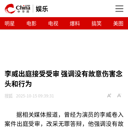
娱乐
明星
电影
电视
爆料
搞笑
美图
李威出庭接受受审 强调没有故意伤害念
头和行为
搜狐
2025-10-15 09:39:31
据相关媒体报道，曾经为演员的李威卷入
案件出庭受审，改采无罪答辩，他强调没有故