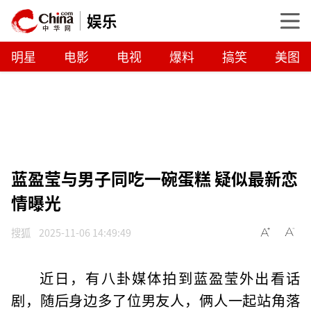
娱乐
明星
电影
电视
爆料
搞笑
美图
蓝盈莹与男子同吃一碗蛋糕 疑似最新恋
情曝光
搜狐
2025-11-06 14:49:49
近日，有八卦媒体拍到蓝盈莹外出看话
剧，随后身边多了位男友人，俩人一起站角落