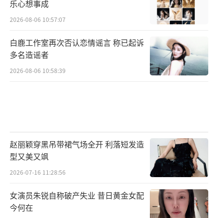
乐心想事成
2026-08-06 10:57:07
白鹿工作室再次否认恋情谣言 称已起诉
多名造谣者
2026-08-06 10:58:39
赵丽颖穿黑吊带裙气场全开 利落短发造
型又美又飒
2026-07-16 11:28:56
女演员朱锐自称破产失业 昔日黄金女配
今何在