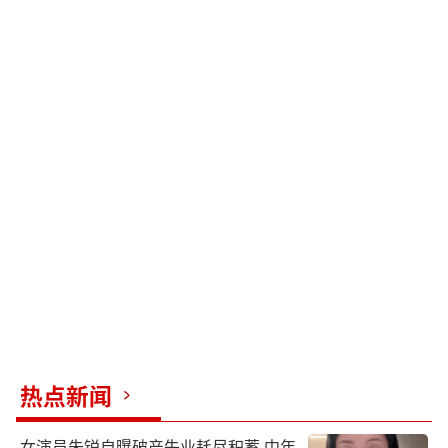
热点新闻
女演员朱锐自曝破产失业耗尽积蓄 中年