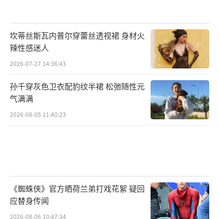
坎蒂丝斯瓦内普尔穿蕾丝透视裙 身材火
辣性感迷人
2026-07-27 14:36:43
孙千穿灰色卫衣配豹纹半裙 松弛随性元
气满满
2026-08-05 11:40:23
《蜘蛛侠》官方晒荷兰弟打戏花絮 疑回
应替身传闻
2026-08-06 10:47:34