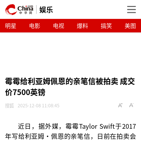
娱乐
明星
电影
电视
爆料
搞笑
美图
霉霉给利亚姆佩恩的亲笔信被拍卖 成交
价7500英镑
搜狐
2025-12-08 11:08:45
近日，据外媒，霉霉Taylor Swift于2017
年写给利亚姆·佩恩的亲笔信，日前在拍卖会