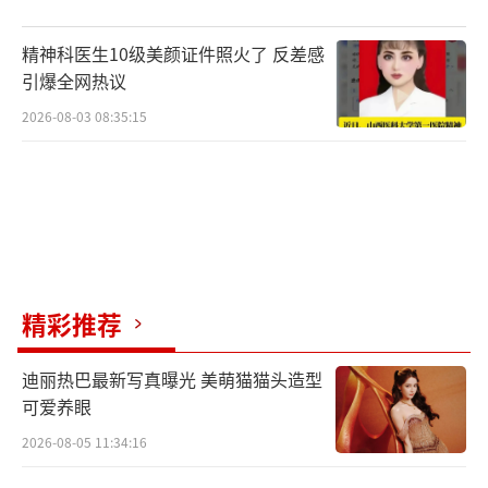
精神科医生10级美颜证件照火了 反差感
引爆全网热议
2026-08-03 08:35:15
精彩推荐
迪丽热巴最新写真曝光 美萌猫猫头造型
可爱养眼
2026-08-05 11:34:16