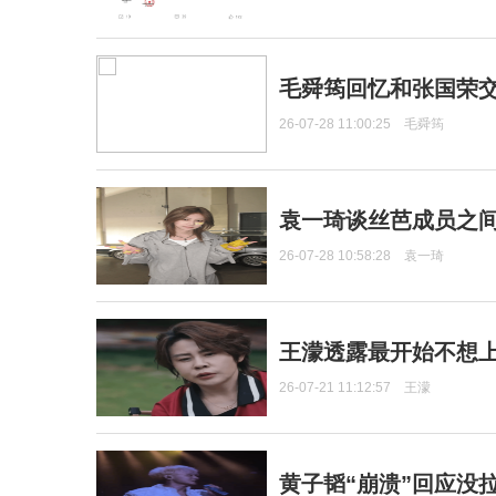
毛舜筠回忆和张国荣
26-07-28 11:00:25
毛舜筠
袁一琦谈丝芭成员之
26-07-28 10:58:28
袁一琦
王濛透露最开始不想上
26-07-21 11:12:57
王濛
黄子韬“崩溃”回应没