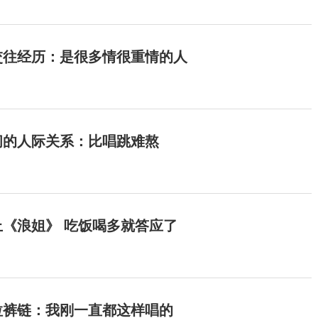
交往经历：是很多情很重情的人
间的人际关系：比唱跳难熬
《浪姐》 吃饭喝多就答应了
拉裤链：我刚一直都这样唱的