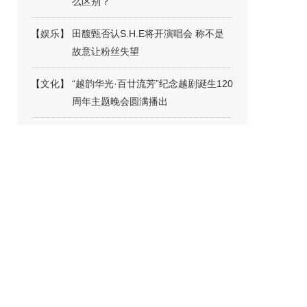
么区别？
【
娱乐
】
田馥甄否认S.H.E将开演唱会 称不是
故意让粉丝失望
【
文化
】
“越韵华光·百廿流芳”纪念越剧诞生120
周年主题晚会圆满播出