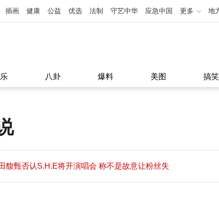
插画
健康
公益
优选
法制
守艺中华
应急中国
更多
地
乐
八卦
爆料
美图
搞笑
说
田馥甄否认S.H.E将开演唱会 称不是故意让粉丝失
望
田馥甄否认S.H.E将开演唱会 称不是故意让粉丝失
11:08
望
11:08