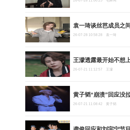
26-07-28 11:00:25
毛舜筠
袁一琦谈丝芭成员之
26-07-28 10:58:28
袁一琦
王濛透露最开始不想上
26-07-21 11:12:57
王濛
黄子韬“崩溃”回应没
26-07-21 11:08:42
黄子韬
龚俊回应和刘宇宁节