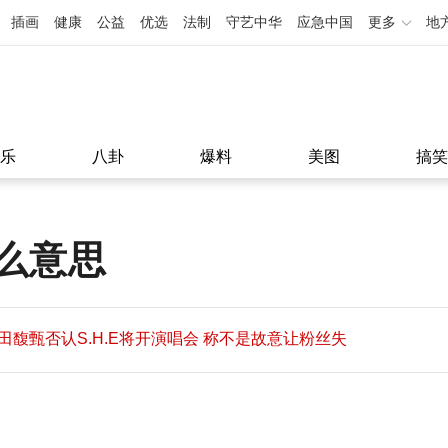
插画
健康
公益
优选
法制
守艺中华
应急中国
更多
地
乐
八卦
爆料
美图
搞笑
么意思
田馥甄否认S.H.E将开演唱会 称不是故意让粉丝失
望
田馥甄否认S.H.E将开演唱会 称不是故意让粉丝失
11:08
望
11:08