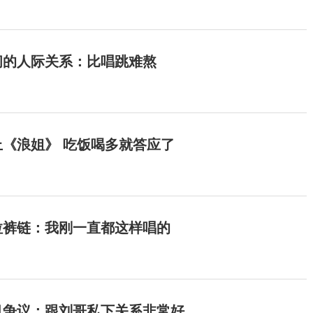
间的人际关系：比唱跳难熬
《浪姐》 吃饭喝多就答应了
拉裤链：我刚一直都这样唱的
目争议：跟刘哥私下关系非常好