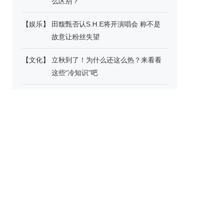
么区别？
【
娱乐
】
田馥甄否认S.H.E将开演唱会 称不是
故意让粉丝失望
【
文化
】
立秋到了！为什么还这么热？来看看
这些“冷知识”吧