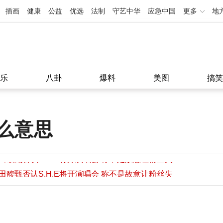
插画
健康
公益
优选
法制
守艺中华
应急中国
更多
地
乐
八卦
爆料
美图
搞笑
么意思
田馥甄否认S.H.E将开演唱会 称不是故意让粉丝失
望
田馥甄否认S.H.E将开演唱会 称不是故意让粉丝失
11:08
望
11:08