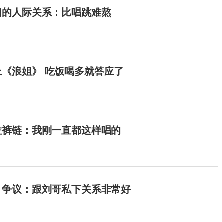
间的人际关系：比唱跳难熬
《浪姐》 吃饭喝多就答应了
拉裤链：我刚一直都这样唱的
目争议：跟刘哥私下关系非常好