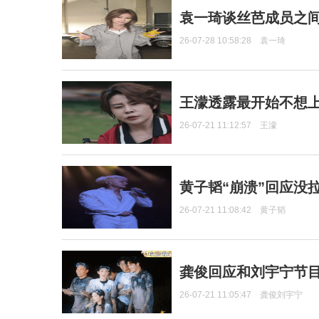
袁一琦谈丝芭成员之
26-07-28 10:58:28
袁一琦
王濛透露最开始不想上
26-07-21 11:12:57
王濛
黄子韬“崩溃”回应没
26-07-21 11:08:42
黄子韬
龚俊回应和刘宇宁节
26-07-21 11:05:47
龚俊刘宇宁