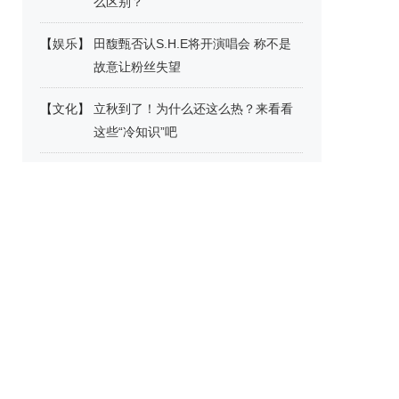
么区别？
【
娱乐
】
田馥甄否认S.H.E将开演唱会 称不是
故意让粉丝失望
【
文化
】
立秋到了！为什么还这么热？来看看
这些“冷知识”吧