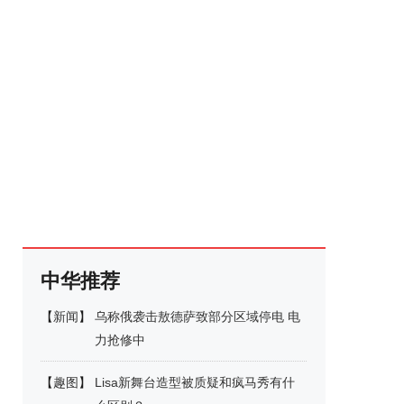
中华推荐
【
新闻
】
乌称俄袭击敖德萨致部分区域停电 电
力抢修中
【
趣图
】
Lisa新舞台造型被质疑和疯马秀有什