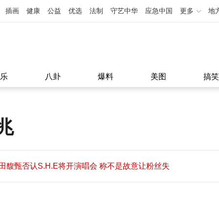
插画
健康
公益
优选
法制
守艺中华
应急中国
更多
地
乐
八卦
爆料
美图
搞笑
兆
田馥甄否认S.H.E将开演唱会 称不是故意让粉丝失
望
田馥甄否认S.H.E将开演唱会 称不是故意让粉丝失
11:08
望
11:08