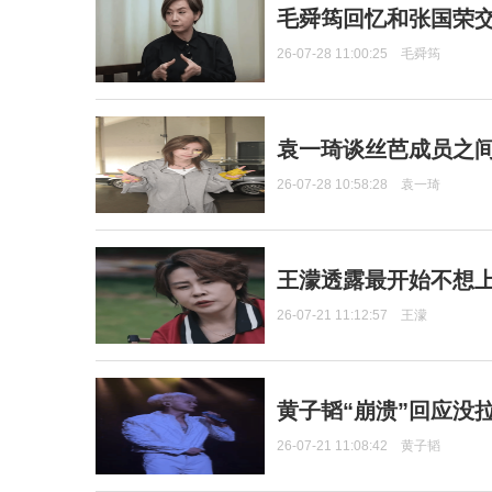
毛舜筠回忆和张国荣
26-07-28 11:00:25
毛舜筠
袁一琦谈丝芭成员之
26-07-28 10:58:28
袁一琦
王濛透露最开始不想上
26-07-21 11:12:57
王濛
黄子韬“崩溃”回应没
26-07-21 11:08:42
黄子韬