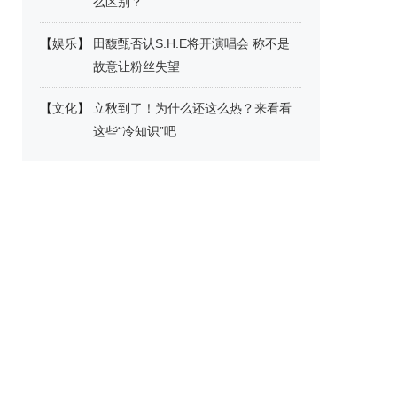
么区别？
【
娱乐
】
田馥甄否认S.H.E将开演唱会 称不是
故意让粉丝失望
【
文化
】
立秋到了！为什么还这么热？来看看
这些“冷知识”吧