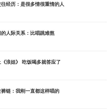
交往经历：是很多情很重情的人
间的人际关系：比唱跳难熬
《浪姐》 吃饭喝多就答应了
拉裤链：我刚一直都这样唱的