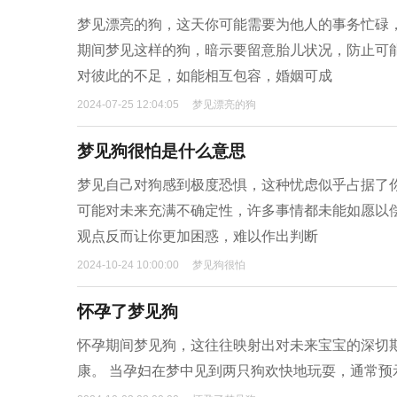
梦见漂亮的狗，这天你可能需要为他人的事务忙碌
期间梦见这样的狗，暗示要留意胎儿状况，防止可
对彼此的不足，如能相互包容，婚姻可成
2024-07-25 12:04:05
梦见漂亮的狗
梦见狗很怕是什么意思
梦见自己对狗感到极度恐惧，这种忧虑似乎占据了
可能对未来充满不确定性，许多事情都未能如愿以
观点反而让你更加困惑，难以作出判断
2024-10-24 10:00:00
梦见狗很怕
怀孕了梦见狗
怀孕期间梦见狗，这往往映射出对未来宝宝的深切
康。 当孕妇在梦中见到两只狗欢快地玩耍，通常预