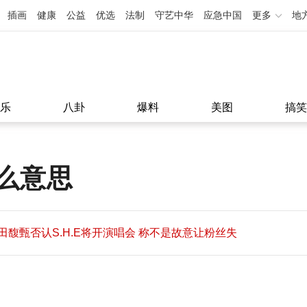
插画
健康
公益
优选
法制
守艺中华
应急中国
更多
地
乐
八卦
爆料
美图
搞笑
么意思
田馥甄否认S.H.E将开演唱会 称不是故意让粉丝失
望
田馥甄否认S.H.E将开演唱会 称不是故意让粉丝失
11:08
望
11:08