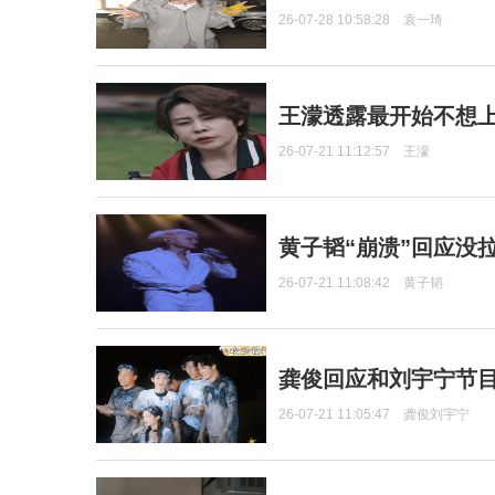
26-07-28 10:58:28
袁一琦
王濛透露最开始不想上
26-07-21 11:12:57
王濛
黄子韬“崩溃”回应没
26-07-21 11:08:42
黄子韬
龚俊回应和刘宇宁节
26-07-21 11:05:47
龚俊刘宇宁