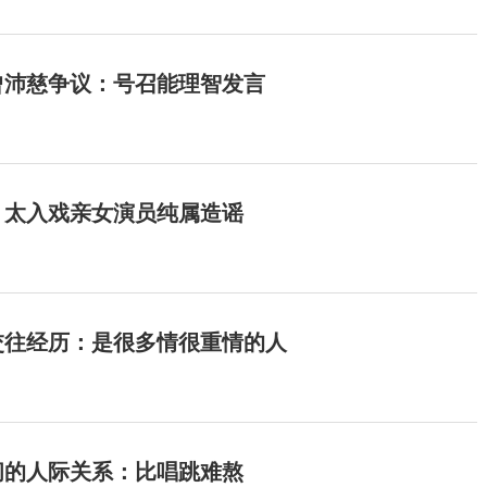
曾沛慈争议：号召能理智发言
：太入戏亲女演员纯属造谣
交往经历：是很多情很重情的人
间的人际关系：比唱跳难熬