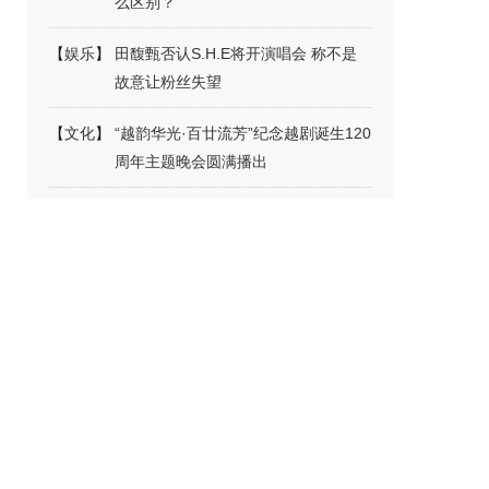
么区别？
【
娱乐
】
田馥甄否认S.H.E将开演唱会 称不是
故意让粉丝失望
【
文化
】
“越韵华光·百廿流芳”纪念越剧诞生120
周年主题晚会圆满播出