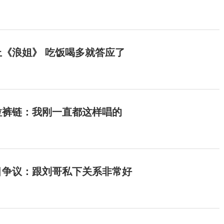
《浪姐》 吃饭喝多就答应了
拉裤链：我刚一直都这样唱的
目争议：跟刘哥私下关系非常好