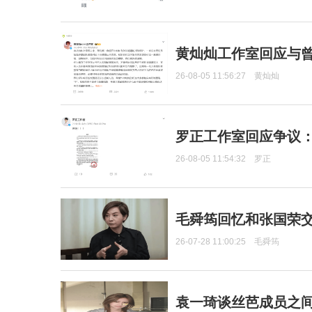
黄灿灿工作室回应与
26-08-05 11:56:27
黄灿灿
罗正工作室回应争议
26-08-05 11:54:32
罗正
毛舜筠回忆和张国荣
26-07-28 11:00:25
毛舜筠
袁一琦谈丝芭成员之