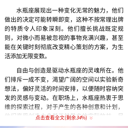
水瓶座展现出一种变化无常的魅力，他们
做出的决定可能转瞬即变，这种不按常理出牌
的特质令人印象深刻。他们擅长挑战既定规
则，对微小而易被忽视的事物充满兴趣，甚至
能在关键时刻彻底改变精心策划的方案，为生
活添加无限变数。
自由与创造是驱动水瓶座的灵魂所在。他
们排斥一成不变，渴望广阔的空间以实验新奇
想法，偏好灵活的时间安排，以便随时容纳突
发的灵感与变动。在职场上，水瓶座热衷于思
维的探索过程，对于产生的各种创意和计划，
他们享受创造本身甚于其带来的实际效益，尽
点击查看全文(剩余
34
%)
管这些独到的见解往往能不经意间为企业增