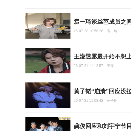
袁一琦谈丝芭成员之
26-07-28 10:58:28
袁一琦
王濛透露最开始不想上
26-07-21 11:12:57
王濛
黄子韬“崩溃”回应没
26-07-21 11:08:42
黄子韬
龚俊回应和刘宇宁节