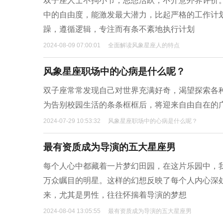
双子座人士不拘小节，思想活跃，不介意外界评价
中的自由度，能激发最大潜力，比起严格的工作计
躁，遵循逻辑，专注而有条不紊地执行计划
2024-08-09 07:00:01
全面解读风象星座人的特点
风象星座职场中的心病是什么呢？
双子座常常发现自己对世界充满好奇，渴望探索各
为告别校园生活的条条框框后，将迎来自由自在的
2024-07-29 10:53:32
风象星座职场中的心病是什么呢？
最有资质成为导演的五大星座男
每个人心中都藏着一片梦幻田园，在这片乐园中，
万众瞩目的明星。这样的幻想反映了每个人内心深
来，尤其是男性，往往怀揣着导演的梦想
2024-08-04 13:05:55
最有资质成为导演的五大星座男