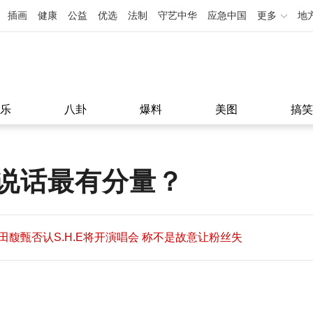
插画
健康
公益
优选
法制
守艺中华
应急中国
更多
地
乐
八卦
爆料
美图
搞笑
说话最有分量？
田馥甄否认S.H.E将开演唱会 称不是故意让粉丝失
望
田馥甄否认S.H.E将开演唱会 称不是故意让粉丝失
11:08
望
11:08