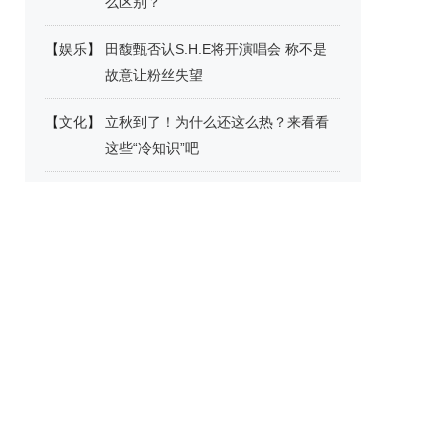
么区别？
【
娱乐
】
田馥甄否认S.H.E将开演唱会 称不是
故意让粉丝失望
【
文化
】
立秋到了！为什么还这么热？来看看
这些“冷知识”吧