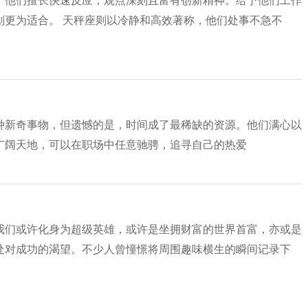
。他们擅长快速反应，观点深刻且富有创新精神。给予他们工作
划更为适合。 天秤座则以冷静和高效著称，他们处事不急不
种新奇事物，但遗憾的是，时间成了最稀缺的资源。他们满心以
广阔天地，可以在职场中任意驰骋，追寻自己的热爱
我们或许化身为超级英雄，或许是坐拥财富的世界首富，亦或是
处对成功的渴望。不少人曾憧憬将周围趣味横生的瞬间记录下