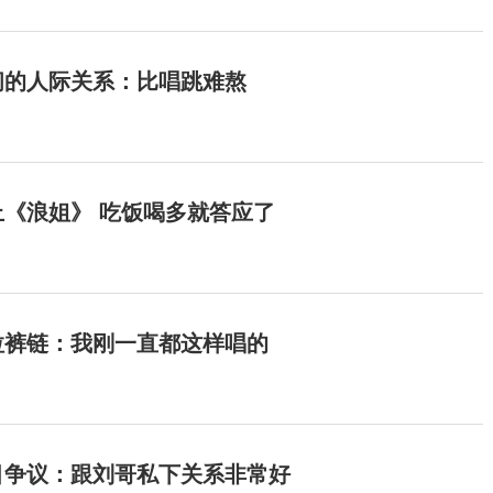
间的人际关系：比唱跳难熬
《浪姐》 吃饭喝多就答应了
拉裤链：我刚一直都这样唱的
目争议：跟刘哥私下关系非常好