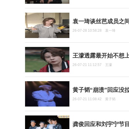
袁一琦谈丝芭成员之
26-07-28 10:58:28
袁一琦
王濛透露最开始不想上
26-07-21 11:12:57
王濛
黄子韬“崩溃”回应没
26-07-21 11:08:42
黄子韬
龚俊回应和刘宇宁节