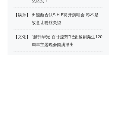
么区别？
【
娱乐
】
田馥甄否认S.H.E将开演唱会 称不是
故意让粉丝失望
【
文化
】
“越韵华光·百廿流芳”纪念越剧诞生120
周年主题晚会圆满播出