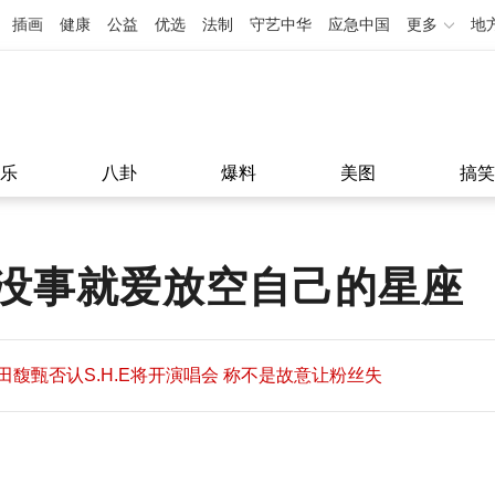
插画
健康
公益
优选
法制
守艺中华
应急中国
更多
地
乐
八卦
爆料
美图
搞笑
，没事就爱放空自己的星座
田馥甄否认S.H.E将开演唱会 称不是故意让粉丝失
望
田馥甄否认S.H.E将开演唱会 称不是故意让粉丝失
11:08
望
11:08