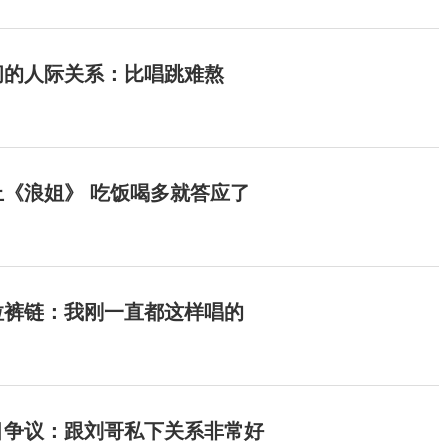
间的人际关系：比唱跳难熬
《浪姐》 吃饭喝多就答应了
拉裤链：我刚一直都这样唱的
目争议：跟刘哥私下关系非常好