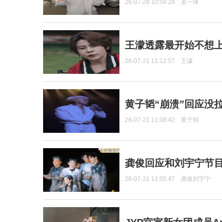
26-07-28 10:58:28
袁一琦
王濛透露最开始不想上
26-07-21 11:12:57
王濛
黄子韬“崩溃”回应没
26-07-21 11:08:42
黄子韬
龚俊回应和刘宇宁节
26-07-21 11:05:47
龚俊刘宇宁