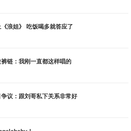
《浪姐》 吃饭喝多就答应了
拉裤链：我刚一直都这样唱的
目争议：跟刘哥私下关系非常好