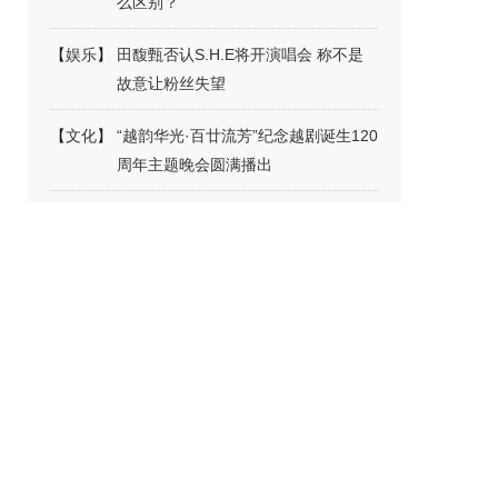
么区别？
【
娱乐
】
田馥甄否认S.H.E将开演唱会 称不是
故意让粉丝失望
【
文化
】
“越韵华光·百廿流芳”纪念越剧诞生120
周年主题晚会圆满播出