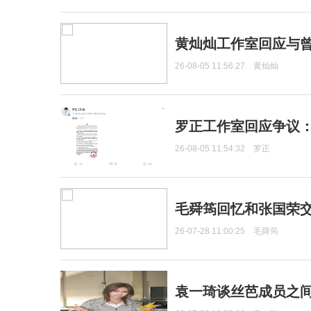
黄灿灿工作室回应与
26-08-05 11:56:27
黄灿灿
罗正工作室回应争议
26-08-05 11:54:32
罗正
毛舜筠回忆和张国荣
26-07-28 11:00:25
毛舜筠
袁一琦谈丝芭成员之