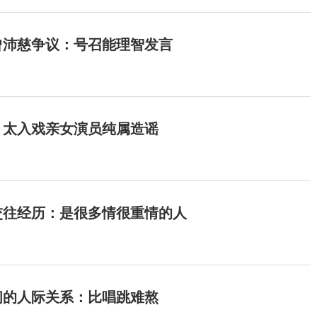
曾沛慈争议：号召能理智发言
：太入戏亲女演员纯属造谣
交往经历：是很多情很重情的人
间的人际关系：比唱跳难熬