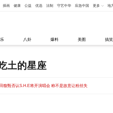
插画
健康
公益
优选
法制
守艺中华
应急中国
更多
地
乐
八卦
爆料
美图
搞笑
吃土的星座
田馥甄否认S.H.E将开演唱会 称不是故意让粉丝失
望
田馥甄否认S.H.E将开演唱会 称不是故意让粉丝失
11:08
望
11:08