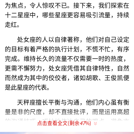
为焦点，令人惊叹不已。接下来，我们探索在
十二星座中，哪些星座更容易吸引流量，持续
走红。
处女座的人以自律著称，他们对自己设定
的目标有着严格的执行计划，不慌不忙，有序
完成。维持长久的流量不仅需要一时的热度，
更需不懈努力，处女座凭借其自律特性，自然
而然成为其中的佼佼者，诸如胡歌、王俊凯便
是此星座的代表。
天秤座擅长平衡与沟通，他们内心虽有衡
量是非的尺度，却不直接批评，而是运用高超
的沟通技巧，巧妙地传达自己的观点，避免言
点击查看全文(剩余
47
%)
语冲突。刘昊然、古天乐等明星正展现了这一