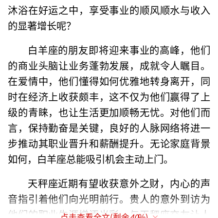
沐浴在好运之中，享受事业的顺风顺水与收入
的显著增长呢？
白羊座的朋友即将迎来事业的高峰，他们
的商业头脑让业务蓬勃发展，成就令人瞩目。
在爱情中，他们懂得如何优雅地转身离开，同
时在经济上收获颇丰，这不仅为他们赢得了上
级的青睐，也让生活更加顺畅无忧。对他们而
言，保持勤奋是关键，良好的人脉网络将进一
步推动其职业晋升和薪酬提升。无论家庭背景
如何，白羊座总能吸引机会主动上门。
天秤座近期有望收获意外之财，内心的声
音指引着他们向光明前行。贵人的意外到访为
他们的职业生涯增添光彩，与天秤座交友让人
点击查看全文(剩余
40
%)