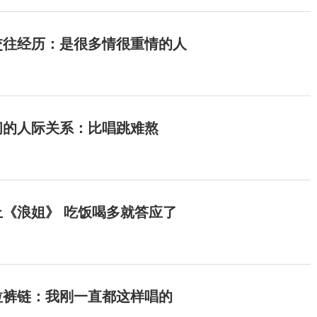
交往经历：是很多情很重情的人
间的人际关系：比唱跳难熬
《浪姐》 吃饭喝多就答应了
拉裤链：我刚一直都这样唱的