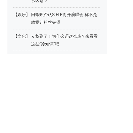
么区别？
【
娱乐
】
田馥甄否认S.H.E将开演唱会 称不是
故意让粉丝失望
【
文化
】
立秋到了！为什么还这么热？来看看
这些“冷知识”吧