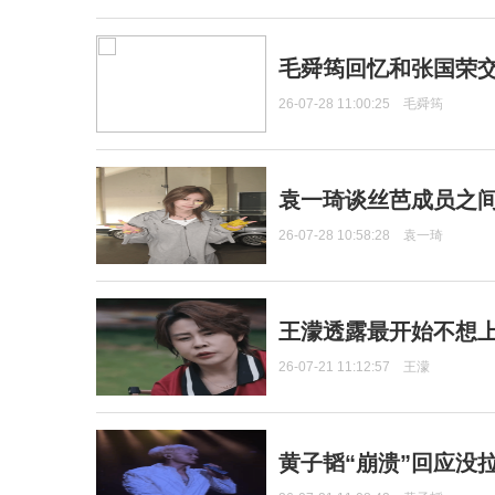
毛舜筠回忆和张国荣
26-07-28 11:00:25
毛舜筠
袁一琦谈丝芭成员之
26-07-28 10:58:28
袁一琦
王濛透露最开始不想上
26-07-21 11:12:57
王濛
黄子韬“崩溃”回应没