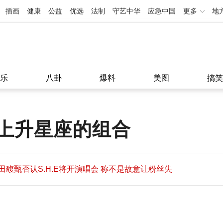
插画
健康
公益
优选
法制
守艺中华
应急中国
更多
地
乐
八卦
爆料
美图
搞笑
上升星座的组合
田馥甄否认S.H.E将开演唱会 称不是故意让粉丝失
望
田馥甄否认S.H.E将开演唱会 称不是故意让粉丝失
11:08
望
11:08