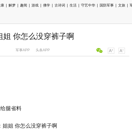
健康
|
解梦
|
趣闻
|
游戏
|
佛学
|
古诗词
|
生活
|
守艺中华
|
国防军事
|
文旅
|
：姐姐 你怎么没穿裤子啊
军事APP
头条APP
真给腿省料