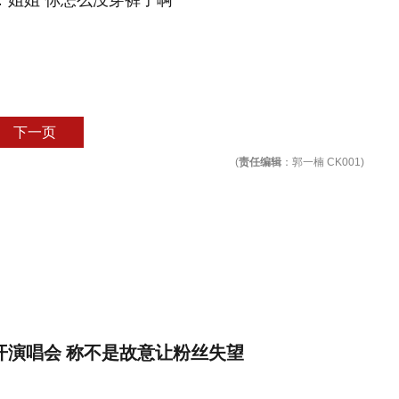
下一页
(
责任编辑
：郭一楠 CK001)
将开演唱会 称不是故意让粉丝失望