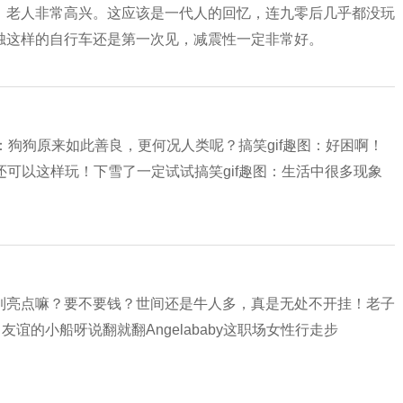
，老人非常高兴。这应该是一代人的回忆，连九零后几乎都没玩
烛这样的自行车还是第一次见，减震性一定非常好。
？
图：狗狗原来如此善良，更何况人类呢？搞笑gif趣图：好困啊！
还可以这样玩！下雪了一定试试搞笑gif趣图：生活中很多现象
到亮点嘛？要不要钱？世间还是牛人多，真是无处不开挂！老子
谊的小船呀说翻就翻Angelababy这职场女性行走步