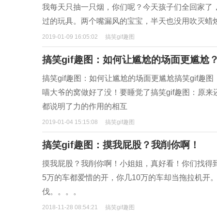
我每天只抽一只烟，你们呢？今天孩子们全回家了
过的玩具。两个嘴漏风的宝宝，半天也没用吹灭蜡
2019-01-09 16:05:02
搞笑gif趣图
搞笑gif趣图：如何让尴尬的场面更尴尬
搞笑gif趣图：如何让尴尬的场面更尴尬搞笑gif趣
喵大爷的窝做好了没！要睡觉了搞笑gif趣图：原来
都说明了力的作用的相互
2019-01-04 15:15:08
搞笑gif趣图
搞笑gif趣图：摸我屁股？我削你啊！
摸我屁股？我削你啊！小姐姐，真好看！你们找得
5万的车都爱惜的开，你几10万的车却当拖拉机开。友
伐。。。。
2018-11-28 08:54:21
搞笑gif趣图