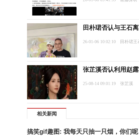
田朴珺否认与王石离
26-01-06 10:02:10
田朴珺王
张芷溪否认利用赵露
25-08-14 09:01:19
张芷溪
相关新闻
搞笑gif趣图: 我每天只抽一只烟，你们呢