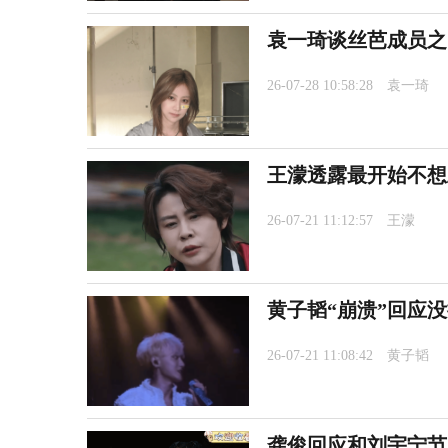
袁一琦谈丝芭成员之
26-07-28 10:58:28
袁一琦
王濛透露最开始不想
26-07-21 11:12:57
王濛
黄子韬“崩溃”回应
26-07-21 11:08:42
黄子韬
龚俊回应和刘宇宁节