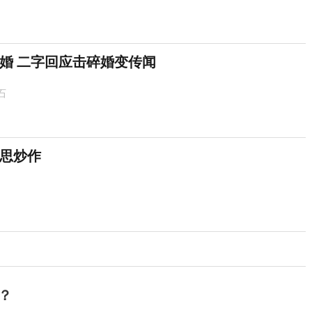
婚 二字回应击碎婚变传闻
石
思炒作
？