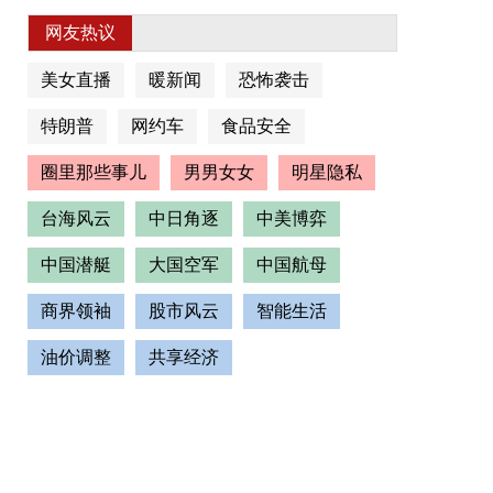
网友热议
美女直播
暖新闻
恐怖袭击
特朗普
网约车
食品安全
圈里那些事儿
男男女女
明星隐私
台海风云
中日角逐
中美博弈
中国潜艇
大国空军
中国航母
商界领袖
股市风云
智能生活
油价调整
共享经济