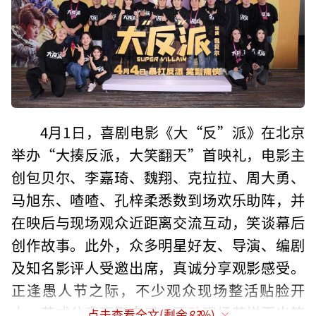
4月1日，喜剧电影《大“反”派》在北京
举办“大揍反派，大笑翻天”首映礼，电影主
创包贝尔、李嘉琦、魏翔、克拉拉、周大勇、
马旭东、喳喳、孔梓柔悉数到场欢乐助阵，并
在映后与现场观众近距离交流互动，笑谈幕后
创作故事。此外，众多明星好友、导演、编剧
及知名影评人受邀出席，真诚分享观影感受。
正逢愚人节之际，不少观众现场整活贴脸开
大，花式分享观影爽感，互动现场花样百出笑
点击查看全文(剩余
83
%)