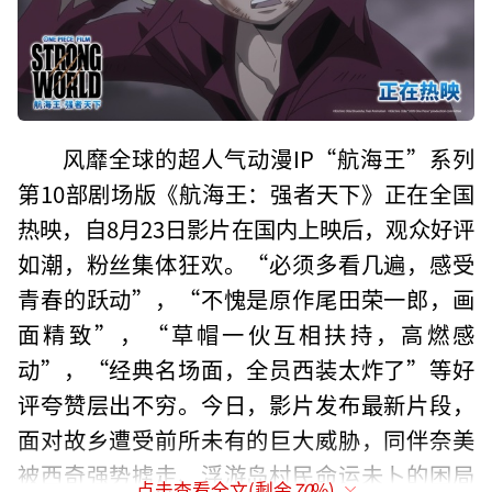
风靡全球的超人气动漫IP“航海王”系列
第10部剧场版《航海王：强者天下》正在全国
热映，自8月23日影片在国内上映后，观众好评
如潮，粉丝集体狂欢。“必须多看几遍，感受
青春的跃动”，“不愧是原作尾田荣一郎，画
面精致”，“草帽一伙互相扶持，高燃感
动”，“经典名场面，全员西装太炸了”等好
评夸赞层出不穷。今日，影片发布最新片段，
面对故乡遭受前所未有的巨大威胁，同伴奈美
被西奇强势掳走、浮游岛村民命运未卜的困局
点击查看全文(剩余
70
%)